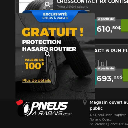
CROSSCONTACT RX CONTIS
Pneu d'été/4 saisons
Hasard routier
Faible niveau sonore
Nouveau produit
Bande de rouleme
À partir de
10
%
AVEC LE CODE
610,
RABAIS10
50$
DE
Conditions
RABAIS
Aperçu
4.8/5
PREMIUMCONTACT 6 RUN F
Pneu d'été/4 saisons
Hasard routier
Faible niveau sonore
Nouveau produit
Pneu haute perf
Runflat
Bande de 
À partir de
10
%
AVEC LE CODE
693,
RABAIS10
00$
DE
Conditions
RABAIS
Aperçu
4.7/5
Magasin ouvert a
public
1241, boul. Jean-Baptiste-
Rolland Ouest,
St⁠-⁠Jérôme, Québec J7Y 4