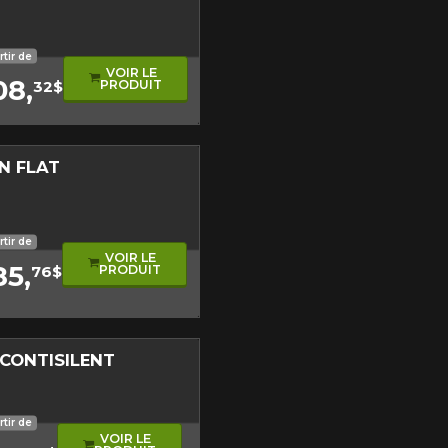
sonore
oulement asymétrique
rtir de
VOIR LE
08,
PRODUIT
32$
N FLAT
Close
gique
Fermer
rtir de
VOIR LE
85,
PRODUIT
76$
CONTISILENT
st disponible en ligne
itez pas à contacter notre
figuration.
sonore
 performance
e roulement asymétrique
rtir de
VOIR LE