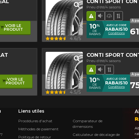
EAL
CONTI SPORT CON
Pneu d'été/4 saisons
nt asymétrique
Hasard routier
Faible niveau 
Pneu haute
Bande d
À pa
10
%
VOIR LE
AVEC LE CODE
61
RABAIS10
PRODUIT
DE
Conditions
RABAIS
Aperçu
4.6/5
LAT
CONTI SPORT CON
Pneu d'été/4 saisons
ormance
roulement asymétrique
Hasard routier
Faible niveau 
Bande de r
À pa
10
%
VOIR LE
AVEC LE CODE
75
RABAIS10
PRODUIT
DE
Conditions
RABAIS
Aperçu
4.5/5
u
Liens utiles
A
R
Procédures d'achat
Comparateur de
dimensions
Ab
Méthodes de paiement
ra
Calculateur de décalage de
Y7
Politique de retour