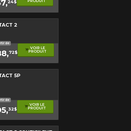
7,
PRODUIT
24$
tude de l'information sur votre
Fermer
TACT 2
rformance
oulement asymétrique
rtir de
VOIR LE
88,
PRODUIT
72$
TACT 5P
sonore
oulement asymétrique
rtir de
VOIR LE
5,
PRODUIT
32$