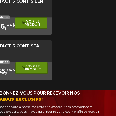
TACT 5 CONTISILENT
sonore
 performance
e roulement asymétrique
rtir de
VOIR LE
6,
PRODUIT
44$
TACT 5 CONTISEAL
sonore
oulement asymétrique
rtir de
VOIR LE
5,
PRODUIT
04$
BONNEZ-VOUS POUR RECEVOIR NOS
ABAIS EXCLUSIFS!
onnez-vous à notre infolettre afin d'obtenir nos promotions et
bais exclusifs. Vous n'avez qu'à inscrire votre courriel afin de recevoir