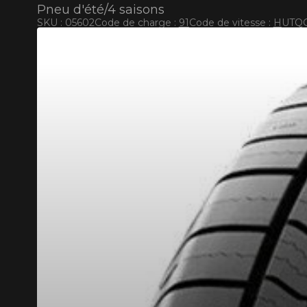
Pneu d'été/4 saisons
SKU : 05602
Code de charge :
91
Code de vitesse :
H
UTQG
RABAIS10
CODE PROMO
POUR UN TEMPS LIMITÉ SUR PRODUITS SÉLECT