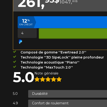
261,
1047,
80$
Année
12
%
EN CRÉDIT
KM parcourus
VOICI LES DIMENSIONS POUR 
Quantité
Votre avis
Que magasinez-vous?
Note
Composé de gomme ''Evertread 2.0''
1
2
3
4
5
Technologie ''3D SipeLock'' pleine profondeur
Malheureusement, 
Technologie acoustique ''Piano''
présentement. Nous
Technologie ''MaxTouch 2.0''
5.0
Commentaire
service à la client
Note générale
1-866-220-802
Durabilité
*Attention cette dimension représent
Envoyer
Annuler
véhicule directement avant de co
Confort de roulement