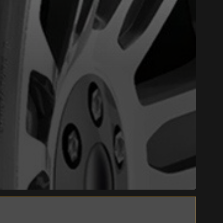
Close