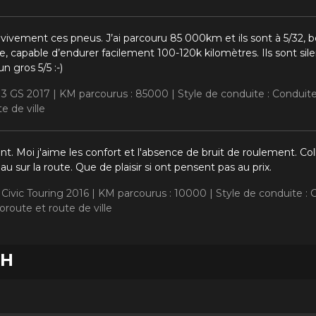
vement ces pneus. J’ai parcouru 85 000km et ils sont à 5/32,
olide, capable d’endurer facilement 100-120k kilomètres. Ils sont 
n gros 5/5 :-)
 3 GS 2017 |
KM parcourus : 85000 |
Style de conduite : Condui
e de ville
nt. Moi j'aime les confort et l'absence de bruit de roulement. Col
u sur la route. Que de plaisir si ont pensent pas au prix.
Civic Touring 2016 |
KM parcourus : 10000 |
Style de conduite :
route et route de ville
1H