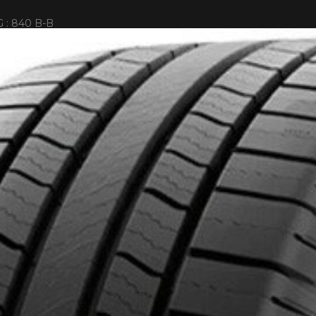
 : 840 B-B
IONNÉS. MINIMUM DE 500$ AVANT TAXES.
PLUS D'INFO