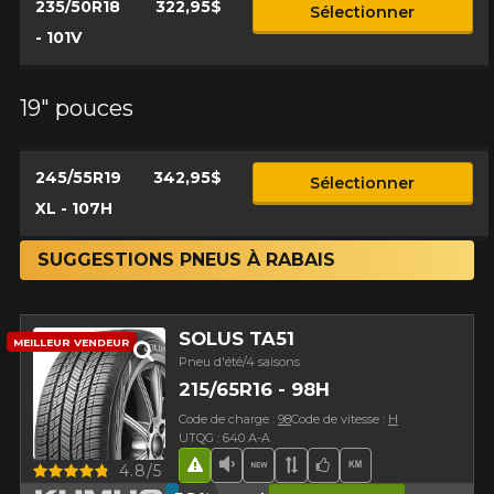
235/50R18
322,95$
Sélectionner
- 101V
19" pouces
245/55R19
342,95$
Sélectionner
XL - 107H
SUGGESTIONS PNEUS À RABAIS
SOLUS TA51
MEILLEUR VENDEUR
Pneu d'été/4 saisons
215/65R16 - 98H
Code de charge :
98
Code de vitesse :
H
UTQG : 640 A-A
Aperçu
4.8/5
Hasard routier
Faible niveau sonore
Nouveau produit
Bande de roulement 
Choix de l'équipe
Haut kilométra