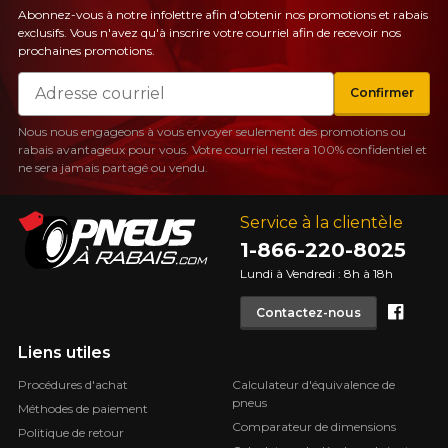
Abonnez-vous à notre infolettre afin d'obtenir nos promotions et rabais
exclusifs. Vous n'avez qu'à inscrire votre courriel afin de recevoir nos
prochaines promotions.
Courriel
Confirmer
Nous nous engageons à vous envoyer seulement des promotions ou
rabais avantageux pour vous. Votre courriel restera 100% confidentiel et
ne sera jamais partagé ou vendu.
Service à la clientèle
1-866-220-8025
Lundi à Vendredi : 8h à 18h
Face
Contactez-nous
Liens utiles
Procédures d'achat
Calculateur d'équivalence de
pneus
Méthodes de paiement
Comparateur de dimensions
Politique de retour