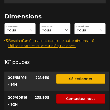
Dimensions
Entrez les dimensions souhaitées pour vérifier la disponibilité 
LARGEUR
RAPPORT
DIAMÈTRE
Besoin d'un équivalent dans une autre dimension?
Utilisez notre calculateur d'équivalence.
16" pouces
205/55R16
221,95$
Sélectionner
- 91H
205/60R16
235,95$
Contactez-nous
- 92H