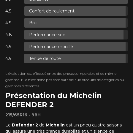
Confort de roulement
XES.
Bruit
XES.
Performance sec
Performance mouillé
Tenue de route
R
XES.
L'évaluation est effectué entre des pneus comparable et de même
gamme. Elle n'est donc pas comparable aux produits de catégories ou
gammes différentes.
Présentation du Michelin
DEFENDER 2
215/65R16 - 98H
Le
Defender 2
de
Michelin
est un pneu quatre saisons
qui assure une très grande durabilité et un silence de