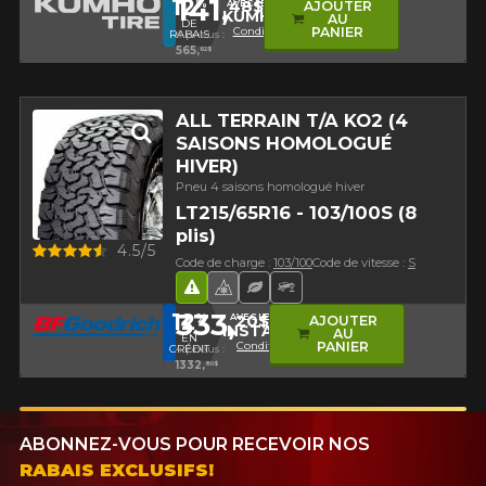
141,
12
48$
%
AVEC LE CODE
AJOUTER
KUMHO12
AU
DE
Conditions
PANIER
RABAIS
4 pneus :
565,
92$
ALL TERRAIN T/A KO2 (4
SAISONS HOMOLOGUÉ
HIVER)
Pneu 4 saisons homologué hiver
LT215/65R16 - 103/100S (8
plis)
Aperçu
4.5/5
Code de charge :
103/100
Code de vitesse :
S
Hasard routier
Pneu 4 saisons homologué hi
Pneu écologique
Pneu Hors-Route
333,
12
20$
%
AVEC LE CODE
AJOUTER
INSTALL12
AU
EN
Conditions
PANIER
CRÉDIT
4 pneus :
1332,
80$
ABONNEZ-VOUS POUR RECEVOIR NOS
RABAIS EXCLUSIFS!