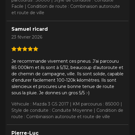
parcourus : 30000 |
Style de conduite : Conduite
Facile |
Condition de route : Combinaison autoroute
et route de ville
Samuel ricard
23 février 2026
AJOUTER UN AVIS
Clo
Votre avis concernant le
Je recommande vivement ces pneus. J’ai parcouru
DEFENDER 2
85 000km et ils sont à 5/32, beaucoup d’autoroute et
de chemin de campagne, ville. Ils sont solide, capable
Nom
d’endurer facilement 100-120k kilomètres. Ils sont
silencieux et procures une bonne tenue de route
sous la pluie. Je donnes un gros 5/5 :-)
Véhicule : Mazda 3 GS 2017 |
KM parcourus : 85000 |
Courriel
Style de conduite : Conduite Moyenne |
Condition de
route : Combinaison autoroute et route de ville
Pierre-Luc
Votre véhicule