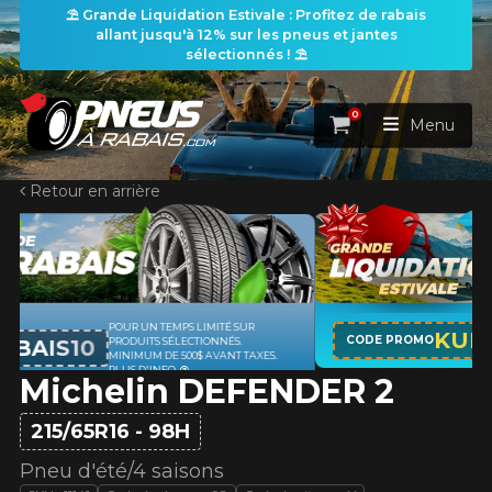
⛱️ Grande Liquidation Estivale : Profitez de rabais
allant jusqu'à 12% sur les pneus et jantes
sélectionnés ! ⛱️
0
Panier
Menu
Retour en arrière
ACCUEIL
PNEUS
ROUES
APPLICABLE SUR TOUT ACHAT DE 4
RECHERCHE DE PNEUS
KUMHO12
VOIR TOUT
CODE PROMO
PNEUS DE MARQUE KUMHO*
PLUS
D'INFO
Michelin DEFENDER 2
ENSEMBLES
Rechercher par
RECHERCHE DE ROUES
VOIR TOUT
Par dimensions
Par véhicule
215/65R16 - 98H
PROMOTIONS
RECHERCHE D'ENSEMBLES
Recherche par dimensions
LARGEUR
RAPPORT
DIAMÈTRE
Par véhicule
Par dimensions
Pneu d'été/4 saisons
PNEUS & JANTES