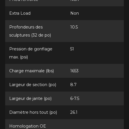
*Attention cette dimension représente une possibilité
Envoyer
Extra Load
Non
d'équipement pour votre véhicule, vous devez vérifier
l'exactitude de l'information sur votre véhicule directement
Annuler
avant de commander.
Profondeurs des
10.5
sculptures (32 de po)
Pression de gonflage
51
max. (psi)
Charge maximale (lbs)
1653
Largeur de section (po)
8.7
Largeur de jante (po)
6-7.5
Diamètre hors tout (po)
26.1
Homologation OE