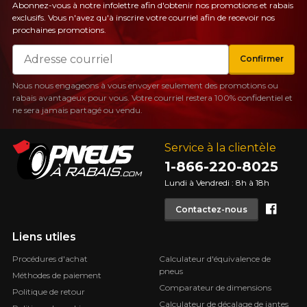
Abonnez-vous à notre infolettre afin d'obtenir nos promotions et rabais
exclusifs. Vous n'avez qu'à inscrire votre courriel afin de recevoir nos
prochaines promotions.
Courriel
Confirmer
Nous nous engageons à vous envoyer seulement des promotions ou
rabais avantageux pour vous. Votre courriel restera 100% confidentiel et
ne sera jamais partagé ou vendu.
Service à la clientèle
1-866-220-8025
Lundi à Vendredi : 8h à 18h
Face
Contactez-nous
Liens utiles
Procédures d'achat
Calculateur d'équivalence de
pneus
Méthodes de paiement
Comparateur de dimensions
Politique de retour
Calculateur de décalage de jantes