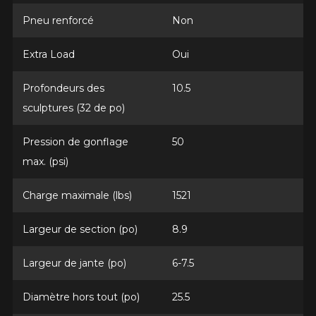
Pneu renforcé
Non
*Attention cette dimension représente une possibilité
Envoyer
d'équipement pour votre véhicule, vous devez vérifier
l'exactitude de l'information sur votre véhicule directement
Annuler
Extra Load
Oui
avant de commander.
Profondeurs des
10.5
sculptures (32 de po)
Pression de gonflage
50
max. (psi)
Charge maximale (lbs)
1521
Largeur de section (po)
8.9
Largeur de jante (po)
6-7.5
Diamètre hors tout (po)
25.5