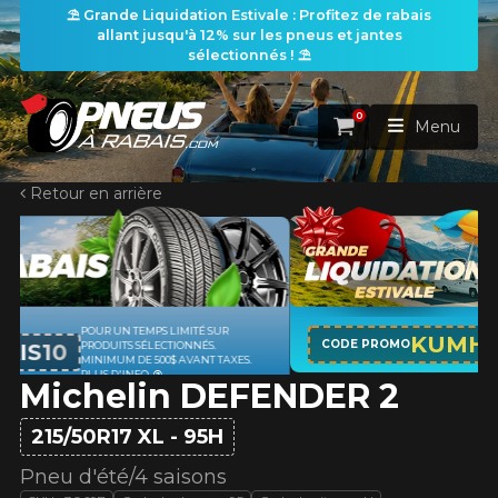
⛱️ Grande Liquidation Estivale : Profitez de rabais
allant jusqu'à 12% sur les pneus et jantes
sélectionnés ! ⛱️
0
Panier
Menu
Retour en arrière
ACCUEIL
PNEUS
ROUES
APPLICABLE SUR TOUT ACHAT DE 4
RECHERCHE DE PNEUS
KUMHO12
VOIR TOUT
CODE PROMO
PNEUS DE MARQUE KUMHO*
PLUS
D'INFO
Michelin DEFENDER 2
ENSEMBLES
Rechercher par
RECHERCHE DE ROUES
VOIR TOUT
Par dimensions
Par véhicule
215/50R17 XL - 95H
PROMOTIONS
RECHERCHE D'ENSEMBLES
Recherche par dimensions
LARGEUR
RAPPORT
DIAMÈTRE
Par véhicule
Par dimensions
Pneu d'été/4 saisons
PNEUS & JANTES