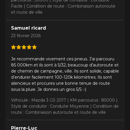
parcourus : 30000 |
Style de conduite : Conduite
Facile |
Condition de route : Combinaison autoroute
et route de ville
Samuel ricard
23 février 2026
AJOUTER UN AVIS
Clo
Votre avis concernant le
Je recommande vivement ces pneus. J’ai parcouru
DEFENDER 2
85 000km et ils sont à 5/32, beaucoup d’autoroute et
de chemin de campagne, ville. Ils sont solide, capable
Nom
d’endurer facilement 100-120k kilomètres. Ils sont
silencieux et procures une bonne tenue de route
sous la pluie. Je donnes un gros 5/5 :-)
Véhicule : Mazda 3 GS 2017 |
KM parcourus : 85000 |
Courriel
Style de conduite : Conduite Moyenne |
Condition de
route : Combinaison autoroute et route de ville
Pierre-Luc
Votre véhicule