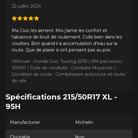
22 juillet 2024
Année
Ma Civic les aiment. Moi j'aime les confort et
l'absence de bruit de roulement. Colle bien dans les
Marque
courbes. Bon quand il a accumulation d'eau sur la
route. Que de plaisir si ont pensent pas au prix.
Véhicule : Honda Civic Touring 2016 |
KM parcourus :
10000 |
Style de conduite : Conduite Moyenne |
Modèle
Condition de route : Combinaison autoroute et route
de ville
Spécifications 215/50R17 XL -
Option
95H
Manufacturier
Michelin
KM parcourus
Cloutable
Non