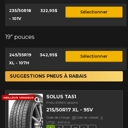
235/50R18
322,95$
Sélectionner
- 101V
19" pouces
245/55R19
342,95$
Sélectionner
XL - 107H
SUGGESTIONS PNEUS À RABAIS
SOLUS TA51
MEILLEUR VENDEUR
Pneu d'été/4 saisons
215/50R17 XL - 95V
Code de charge :
95
Code de vitesse :
V
UTQG : 640 A-A