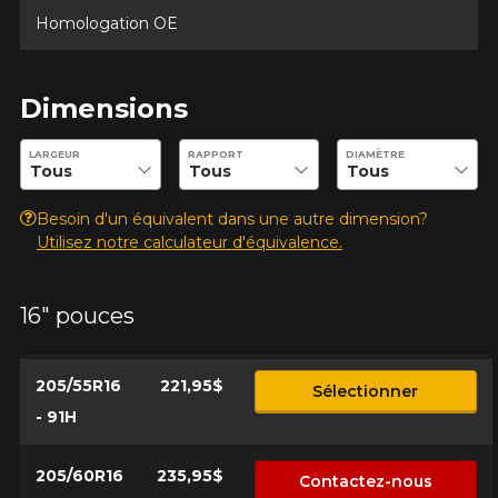
Homologation OE
Dimensions
Entrez les dimensions souhaitées pour vérifier la disponibilité 
LARGEUR
RAPPORT
DIAMÈTRE
Besoin d'un équivalent dans une autre dimension?
Utilisez notre calculateur d'équivalence.
16" pouces
205/55R16
221,95$
Sélectionner
- 91H
205/60R16
235,95$
Contactez-nous