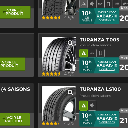
asymétrique
que
Pneu 4 saisons ho
Faible niveau 
Nouveau pr
Bande d
Haut
P
À pa
VOIR LE
10
%
AVEC LE CODE
PRODUIT
2
RABAIS10
Aperçu
4.5/5
DE
Conditions
RABAIS
TURANZA T005
Pneu d'été/4 saisons
Hasard routier
Nouveau produ
Bande de r
À pa
10
%
VOIR LE
AVEC LE CODE
20
RABAIS10
PRODUIT
DE
Conditions
RABAIS
Aperçu
4.5/5
 (4 SAISONS
TURANZA LS100
Pneu d'été/4 saisons
Hasard routier
Faible niveau 
é hiver
nt asymétrique
age
-Route
À pa
10
%
AVEC LE CODE
VOIR LE
21
RABAIS10
DE
PRODUIT
Conditions
Aperçu
4.2/5
RABAIS