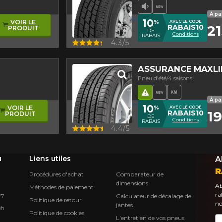
Faible niveau sono
Nouveau produ
À pa
10
%
VOIR LE
AVEC LE CODE
21
RABAIS10
PRODUIT
DE
Conditions
RABAIS
Aperçu
4.3/5
ASSURANCE MAXLI
Pneu d'été/4 saisons
ance
nt asymétrique
ipe
Hasard routier
Nouveau produ
Haut kilom
À pa
10
%
VOIR LE
AVEC LE CODE
19
RABAIS10
PRODUIT
DE
Conditions
RABAIS
Aperçu
4.4/5
u
Liens utiles
A
R
Procédures d'achat
Comparateur de
dimensions
Ab
Méthodes de paiement
ra
Calculateur de décalage de
Y7
Politique de retour
no
jantes
8h
Politique de cookies
L'entretien de vos pneus
Co