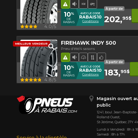
Hasard routier
Faible niveau sonore
Haut kilométrage
Pneu Hors-Route
À partir de
10
%
AVEC LE CODE
202,
RABAIS10
95$
DE
Conditions
RABAIS
Aperçu
4.0/5
FIREHAWK INDY 500
MEILLEUR VENDEUR
Pneu d'été/4 saisons
Hasard routier
Faible niveau sonore
Pneu haute perform
Bande de rouleme
Choix de l'équ
À partir de
10
%
AVEC LE CODE
183,
RABAIS10
95$
DE
Conditions
RABAIS
Aperçu
4.8/5
Magasin ouvert a
public
1241, boul. Jean-Baptiste-
Rolland Ouest,
St⁠-⁠Jérôme, Québec J7Y 4
Lundi à Vendredi : 8h à 1
Samedi : 8h à 17h
Service à la clientèle