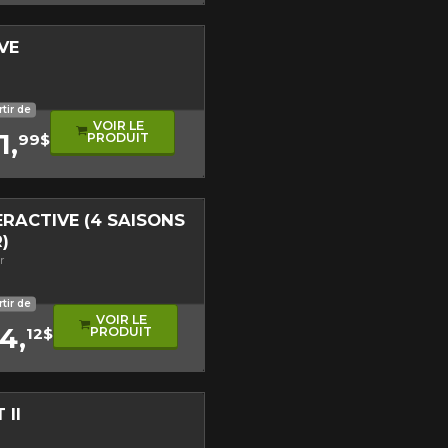
VE
sonore
oulement asymétrique
rtir de
VOIR LE
1,
PRODUIT
99$
RACTIVE (4 SAISONS
)
r
 homologué hiver
ulement directionnel
 produit
rtir de
VOIR LE
4,
PRODUIT
12$
 II