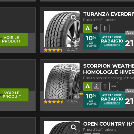
TURANZA EVERDRI
Pneu d'été/4 saisons
métrique
Hasard routier
Faible niveau 
Bande de r
À pa
10
%
VOIR LE
AVEC LE CODE
21
RABAIS10
PRODUIT
DE
Conditions
RABAIS
Aperçu
4.4/5
SCORPION WEATHE
HOMOLOGUÉ HIVER
Pneu 4 saisons homologué hive
nt asymétrique
age
Hasard routier
Pneu 4 saisons
Bande de ro
Nouveau
À pa
VOIR LE
10
%
AVEC LE CODE
PRODUIT
21
RABAIS10
Aperçu
DE
4.5/5
Conditions
RABAIS
OPEN COUNTRY H/T
Pneu d'été/4 saisons