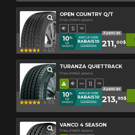
OPEN COUNTRY Q/T
Pneu d'été/4 saisons
Faible niveau sonore
Bande de roulement asy
Haut kilométrage
À partir de
10
%
AVEC LE CODE
211,
RABAIS10
00$
DE
Conditions
RABAIS
Aperçu
4.6/5
TURANZA QUIETTRACK
Pneu d'été/4 saisons
Hasard routier
Faible niveau sonore
Nouveau produit
Bande de rouleme
Haut kilométr
À partir de
10
%
AVEC LE CODE
213,
RABAIS10
95$
DE
Conditions
Aperçu
4.7/5
RABAIS
VANCO 4 SEASON
Pneu d'été/4 saisons