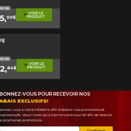
re
it
rtir de
VOIR LE
5,
PRODUIT
00$
FE
it
étrage
rtir de
VOIR LE
2,
PRODUIT
84$
BONNEZ-VOUS POUR RECEVOIR NOS
ABAIS EXCLUSIFS!
onnez-vous à notre infolettre afin d'obtenir nos promotions et
bais exclusifs. Vous n'avez qu'à inscrire votre courriel afin de recevoir
s prochaines promotions.
urriel
Confirmer