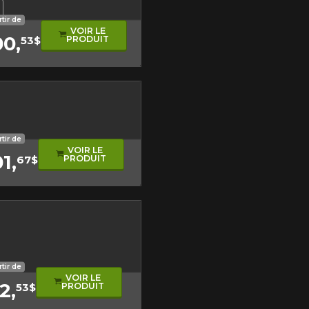
mologué hiver
sonore
oduit
e roulement asymétrique
 kilométrage
neu Hors-Route
rtir de
VOIR LE
00,
PRODUIT
53$
it
oulement asymétrique
rtir de
VOIR LE
1,
PRODUIT
67$
sonore
rtir de
VOIR LE
2,
PRODUIT
53$