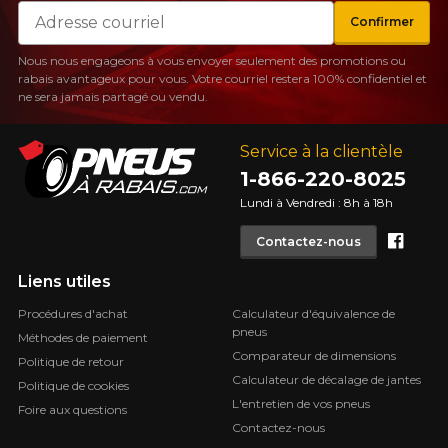
Courriel
Confirmer
Nous nous engageons à vous envoyer seulement des promotions ou
rabais avantageux pour vous. Votre courriel restera 100% confidentiel et
ne sera jamais partagé ou vendu.
Service à la clientèle
1-866-220-8025
Lundi à Vendredi : 8h à 18h
Face
Contactez-nous
Liens utiles
Procédures d'achat
Calculateur d'équivalence de
pneus
Méthodes de paiement
Comparateur de dimensions
Politique de retour
Calculateur de décalage de jantes
Politique de cookies
L'entretien de vos pneus
Foire aux questions
Contactez-nous