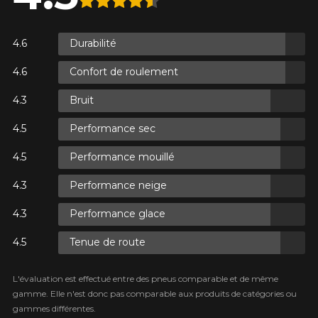
Durabilité
XES.
Confort de roulement
ES.
Bruit
Performance sec
Performance mouillé
XES.
Performance neige
Performance glace
Tenue de route
L'évaluation est effectué entre des pneus comparable et de même
gamme. Elle n'est donc pas comparable aux produits de catégories ou
gammes différentes.