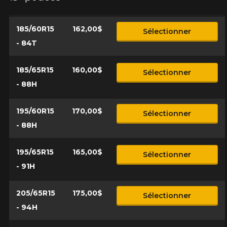
Nom
185/60R15
162,00$
Sélectionner
- 84T
Courriel
185/65R15
160,00$
Sélectionner
- 88H
Votre véhicule
Année
195/60R15
170,00$
Sélectionner
- 88H
195/65R15
165,00$
Sélectionner
Marque
- 91H
205/65R15
175,00$
Sélectionner
- 94H
Modèle