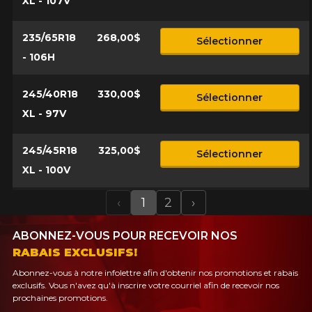
XL - 107V
235/65R18
268,00$
Sélectionner
- 106H
245/40R18
330,00$
Sélectionner
XL - 97V
245/45R18
325,00$
Sélectionner
XL - 100V
‹
1
2
›
Previous
Next
ABONNEZ-VOUS POUR RECEVOIR NOS
RABAIS EXCLUSIFS!
Abonnez-vous à notre infolettre afin d'obtenir nos promotions et rabais
exclusifs. Vous n'avez qu'à inscrire votre courriel afin de recevoir nos
prochaines promotions.