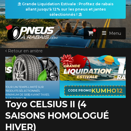
⛱️ Grande Liquidation Estivale : Profitez de rabais
allant jusqu'à 12% sur les pneus et jantes
sélectionnés ! ⛱️
0
Panier
Menu
Retour en arrière
ACCUEIL
PNEUS
ROUES
APPLICABLE SUR TOUT ACHAT DE 4
RECHERCHE DE PNEUS
KUMHO12
VOIR TOUT
CODE PROMO
PNEUS DE MARQUE KUMHO*
PLUS
D'INFO
Toyo CELSIUS II (4
ENSEMBLES
Rechercher par
RECHERCHE DE ROUES
VOIR TOUT
Par dimensions
Par véhicule
SAISONS HOMOLOGUÉ
PROMOTIONS
RECHERCHE D'ENSEMBLES
Recherche par dimensions
LARGEUR
RAPPORT
DIAMÈTRE
Par véhicule
Par dimensions
HIVER)
PNEUS & JANTES