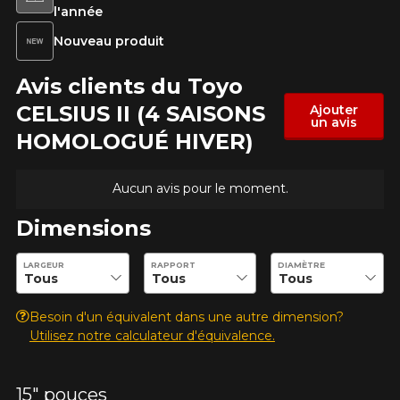
l'année
Nouveau produit
Avis clients du Toyo
CELSIUS II (4 SAISONS
Ajouter
un avis
HOMOLOGUÉ HIVER)
Aucun avis pour le moment.
Dimensions
Entrez les dimensions souhaitées pour vérifier la disponibilité 
AJOUTER UN AVIS
LARGEUR
RAPPORT
DIAMÈTRE
Clo
Votre avis concernant le
Besoin d'un équivalent dans une autre dimension?
Utilisez notre calculateur d'équivalence.
CELSIUS II (4 SAISONS
HOMOLOGUÉ HIVER)
15" pouces