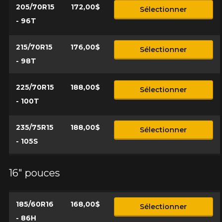
205/70R15
172,00$
Sélectionner
- 96T
Option
215/70R15
176,00$
Sélectionner
- 98T
KM parcourus
225/70R15
188,00$
Sélectionner
- 100T
VOICI LES DIMENSIONS POUR VOTRE VÉHICULE
235/75R15
188,00$
Sélectionner
Fe
Style de conduite
- 105S
Que magasinez-vous?
16" pouces
Condition de route
185/60R16
168,00$
Malheureusement, aucun résultat ne
Sélectionner
convenant parfaitement à votre
- 86H