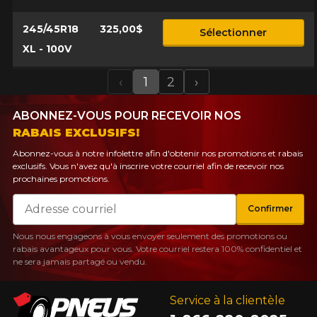
245/45R18
325,00$
Sélectionner
XL - 100V
‹
1
2
›
Previous
Next
ABONNEZ-VOUS POUR RECEVOIR NOS
RABAIS EXCLUSIFS!
Abonnez-vous à notre infolettre afin d'obtenir nos promotions et rabais
exclusifs. Vous n'avez qu'à inscrire votre courriel afin de recevoir nos
prochaines promotions.
Courriel
Confirmer
Nous nous engageons à vous envoyer seulement des promotions ou
rabais avantageux pour vous. Votre courriel restera 100% confidentiel et
ne sera jamais partagé ou vendu.
Service à la clientèle