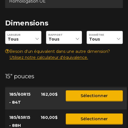
Homologation OE
Marque
Dimensions
Modèle
Entrez les dimensions souhaitées pour vérifier la disponibilité 
LARGEUR
RAPPORT
DIAMÈTRE
Besoin d'un équivalent dans une autre dimension?
Utilisez notre calculateur d'équivalence.
Option
15" pouces
KM parcourus
185/60R15
162,00$
Sélectionner
- 84T
VOICI LES DIMENSIONS POUR VOTRE VÉHICULE
Fe
Style de conduite
185/65R15
160,00$
Sélectionner
- 88H
Que magasinez-vous?