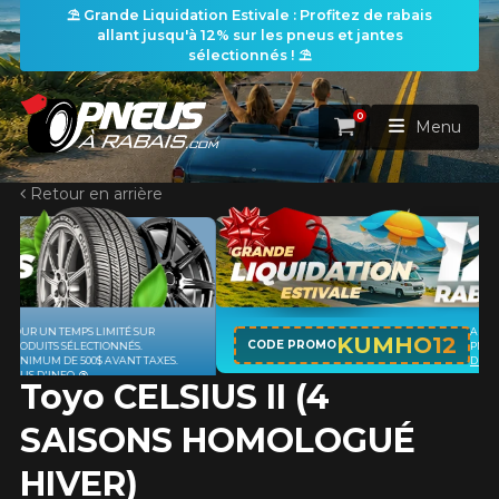
⛱️ Grande Liquidation Estivale : Profitez de rabais
allant jusqu'à 12% sur les pneus et jantes
sélectionnés ! ⛱️
0
Panier
Menu
Retour en arrière
ACCUEIL
PNEUS
ROUES
APPLICABLE SUR TOUT ACHAT DE 4
RECHERCHE DE PNEUS
KUMHO12
VOIR TOUT
CODE PROMO
PNEUS DE MARQUE KUMHO*
PLUS
D'INFO
Toyo CELSIUS II (4
ENSEMBLES
Rechercher par
RECHERCHE DE ROUES
VOIR TOUT
Par dimensions
Par véhicule
SAISONS HOMOLOGUÉ
PROMOTIONS
RECHERCHE D'ENSEMBLES
Recherche par dimensions
LARGEUR
RAPPORT
DIAMÈTRE
Par véhicule
Par dimensions
HIVER)
PNEUS & JANTES