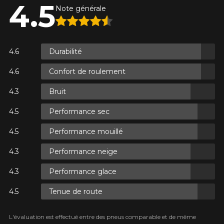
4.5
Note générale
ES.
Durabilité
ES.
Confort de roulement
Bruit
Performance sec
ES.
Performance mouillé
Performance neige
Performance glace
Tenue de route
L'évaluation est effectué entre des pneus comparable et de même