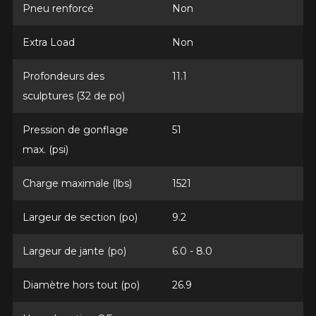
Clo
Pneu renforcé
Non
Votre avis concernant le
Extra Load
Non
CELSIUS II (4 SAISONS
HOMOLOGUÉ HIVER)
Profondeurs des
11.1
sculptures (32 de po)
Nom
Pression de gonflage
51
max. (psi)
Courriel
Charge maximale (lbs)
1521
Largeur de section (po)
9.2
Votre véhicule
Année
Largeur de jante (po)
6.0 - 8.0
Diamètre hors tout (po)
26.9