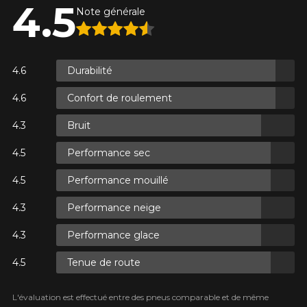
4.5
Note générale
ES.
Durabilité
ES.
Confort de roulement
Bruit
Performance sec
ES.
Performance mouillé
Performance neige
Performance glace
Tenue de route
L'évaluation est effectué entre des pneus comparable et de même