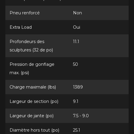
AJOUTER UN AVIS
Clo
Pneu renforcé
Non
Votre avis concernant le
CELSIUS II (4 SAISONS
Extra Load
Oui
HOMOLOGUÉ HIVER)
Profondeurs des
11.1
Nom
sculptures (32 de po)
Pression de gonflage
50
max. (psi)
Courriel
Charge maximale (lbs)
1389
Largeur de section (po)
9.1
Votre véhicule
Année
Largeur de jante (po)
7.5 - 9.0
Diamètre hors tout (po)
25.1