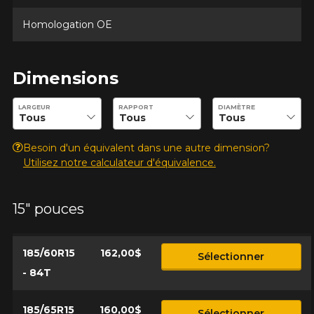
Marque
Homologation OE
Dimensions
Modèle
Entrez les dimensions souhaitées pour vérifier la disponibilité 
LARGEUR
RAPPORT
DIAMÈTRE
Besoin d'un équivalent dans une autre dimension?
Option
Utilisez notre calculateur d'équivalence.
15" pouces
KM parcourus
185/60R15
162,00$
Sélectionner
- 84T
VOICI LES DIMENSIONS POUR VOTRE VÉHICULE
Fe
Style de conduite
185/65R15
160,00$
Sélectionner