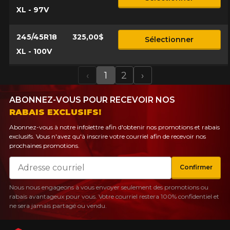
XL - 97V
245/45R18
325,00$
Sélectionner
XL - 100V
‹
1
2
›
Previous
Next
ABONNEZ-VOUS POUR RECEVOIR NOS
RABAIS EXCLUSIFS!
Abonnez-vous à notre infolettre afin d'obtenir nos promotions et rabais
exclusifs. Vous n'avez qu'à inscrire votre courriel afin de recevoir nos
prochaines promotions.
Courriel
Confirmer
Nous nous engageons à vous envoyer seulement des promotions ou
rabais avantageux pour vous. Votre courriel restera 100% confidentiel et
ne sera jamais partagé ou vendu.