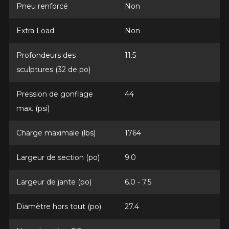
Clo
Pneu renforcé
Non
Votre avis concernant le
Extra Load
Non
CELSIUS II (4 SAISONS
HOMOLOGUÉ HIVER)
Profondeurs des
11.5
sculptures (32 de po)
Nom
Pression de gonflage
44
max. (psi)
Courriel
Charge maximale (lbs)
1764
Largeur de section (po)
9.0
Votre véhicule
Année
Largeur de jante (po)
6.0 - 7.5
Diamètre hors tout (po)
27.4