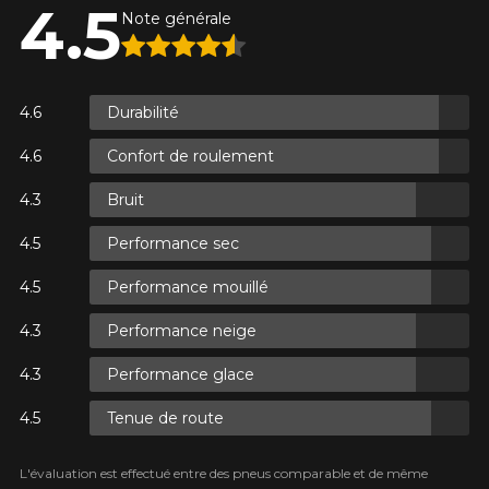
4.5
Note générale
ES.
Durabilité
ES.
Confort de roulement
Bruit
Performance sec
ES.
Performance mouillé
Performance neige
Performance glace
Tenue de route
L'évaluation est effectué entre des pneus comparable et de même