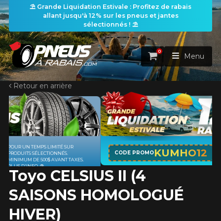
⛱️ Grande Liquidation Estivale : Profitez de rabais
allant jusqu'à 12% sur les pneus et jantes
sélectionnés ! ⛱️
0
Panier
Menu
Retour en arrière
ACCUEIL
PNEUS
ROUES
APPLICABLE SUR TOUT ACHAT DE 4
RECHERCHE DE PNEUS
KUMHO12
VOIR TOUT
CODE PROMO
PNEUS DE MARQUE KUMHO*
PLUS
D'INFO
Toyo CELSIUS II (4
ENSEMBLES
Rechercher par
RECHERCHE DE ROUES
VOIR TOUT
Par dimensions
Par véhicule
SAISONS HOMOLOGUÉ
PROMOTIONS
RECHERCHE D'ENSEMBLES
Recherche par dimensions
LARGEUR
RAPPORT
DIAMÈTRE
Par véhicule
Par dimensions
HIVER)
PNEUS & JANTES