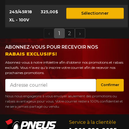
245/45R18
325,00$
Sélectionner
XL - 100V
‹
1
2
›
Previous
Next
ABONNEZ-VOUS POUR RECEVOIR NOS
RABAIS EXCLUSIFS!
Abonnez-vous à notre infolettre afin d'obtenir nos promotions et rabais
exclusifs. Vous n'avez qu'à inscrire votre courriel afin de recevoir nos
prochaines promotions.
Courriel
Confirmer
Nous nous engageons à vous envoyer seulement des promotions ou
rabais avantageux pour vous. Votre courriel restera 100% confidentiel et
ne sera jamais partagé ou vendu.
Service à la clientèle