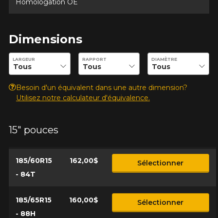
Homologation OE
Marque
Dimensions
Modèle
Entrez les dimensions souhaitées pour vérifier la disponibilité 
LARGEUR
RAPPORT
DIAMÈTRE
Besoin d'un équivalent dans une autre dimension?
Utilisez notre calculateur d'équivalence.
Option
15" pouces
KM parcourus
185/60R15
162,00$
Sélectionner
- 84T
VOICI LES DIMENSIONS POUR VOTRE VÉHICULE
Fe
Style de conduite
185/65R15
160,00$
Sélectionner
- 88H
Que magasinez-vous?