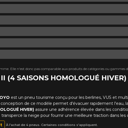
mme. Elle n'est donc pas comparable aux produits de catégories ou gammes di
S II (4 SAISONS HOMOLOGUÉ HIVER)
OYO
est un pneu tourisme conçu pour les berlines, VUS et multi
 conception de ce modèle permet d'évacuer rapidement l'eau, la
MOLOGUÉ HIVER)
assure une adhérence élevée dans les conditi
e transperce la neige pour fournir une meilleure traction dans les 
it
À l'achat de 4 pneus. Certaines conditions s'appliquent.