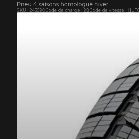
Pneu 4 saisons homologué hiver
SKU : 243590
Code de charge :
98
Code de vitesse :
H
UTQ
RABAIS10
CODE PROMO
POUR UN TEMPS LIMITÉ SUR PRODUITS SÉLECT