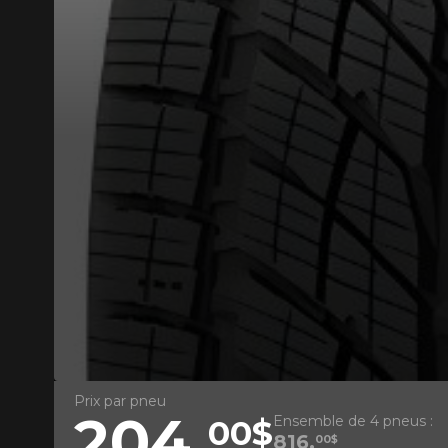
AJOUTER UN AVIS
Votre avis con
HIVER)
Nom
Prix par pneu
204,
Ensemble de 4 pneus :
00$
Votre véhicule
816,
00$