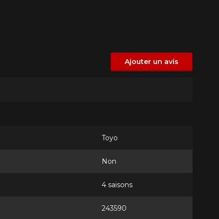
Ajouter un avis
Toyo
Non
4 saisons
243590