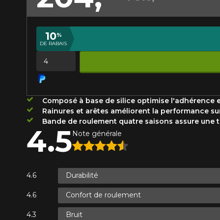
Année
10
%
DE RABAIS
KM parcourus
VOICI LES DIMENSIONS POUR 
Quantité
Votre avis
Que magasinez-vous?
Composé à base de silice optimise l'adhérence et
Note
Rainures et arêtes améliorent la performance sur
1
2
3
4
5
Bande de roulement quatre saisons assure une t
Malheureusement, 
4.5
Note générale
présentement. Nous
Commentaire
service à la client
1-866-220-802
Durabilité
Confort de roulement
*Attention cette dimension représent
Envoyer
Annuler
véhicule directement avant de co
Bruit