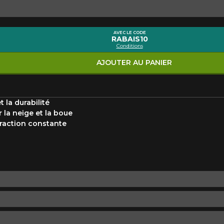
Marque
Modèle
AVEC LE CODE
RABAIS10
Conditions
Style de conduite
Condition de route
VOTRE VÉHICULE
AJOUTER AU PANIER
 la durabilité
 la neige et la boue
raction constante
aucun résultat ne convenant parfaitement à votre recherche n'e
 aimerions vous aider à trouver le produit qu'il vous faut. N'hés
èle, qui se fera un plaisir de rechercher des options pour votre con
5
e une possibilité d'équipement pour votre véhicule, vous devez vérifier l'exacti
mmander.