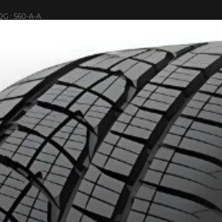
G : 560-A-A
IONNÉS. MINIMUM DE 500$ AVANT TAXES.
PLUS D'INFO