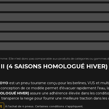
mme. Elle n'est donc pas comparable aux produits de catégories ou gammes di
S II (4 SAISONS HOMOLOGUÉ HIVER)
OYO
est un pneu tourisme conçu pour les berlines, VUS et multi
 conception de ce modèle permet d'évacuer rapidement l'eau, la
MOLOGUÉ HIVER)
assure une adhérence élevée dans les conditi
e transperce la neige pour fournir une meilleure traction dans les 
it
À l'achat de 4 pneus. Certaines conditions s'appliquent.