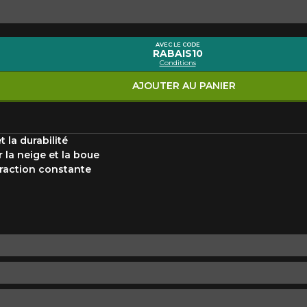
Marque
Modèle
AVEC LE CODE
RABAIS10
Conditions
Style de conduite
Condition de route
VOTRE VÉHICULE
AJOUTER AU PANIER
 la durabilité
 la neige et la boue
raction constante
aucun résultat ne convenant parfaitement à votre recherche n'e
 aimerions vous aider à trouver le produit qu'il vous faut. N'hés
èle, qui se fera un plaisir de rechercher des options pour votre con
5
e une possibilité d'équipement pour votre véhicule, vous devez vérifier l'exacti
mmander.