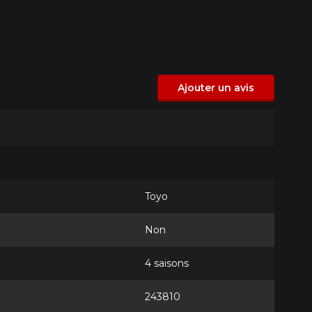
Ajouter un avis
Toyo
Non
4 saisons
243810