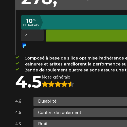
Année
10
%
DE RABAIS
KM parcourus
VOICI LES DIMENSIONS POUR 
Quantité
Votre avis
Que magasinez-vous?
Composé à base de silice optimise l'adhérence et
Note
Rainures et arêtes améliorent la performance sur
1
2
3
4
5
Bande de roulement quatre saisons assure une t
Malheureusement, 
4.5
Note générale
présentement. Nous
Commentaire
service à la client
1-866-220-802
Durabilité
Confort de roulement
*Attention cette dimension représent
Envoyer
Annuler
véhicule directement avant de co
Bruit