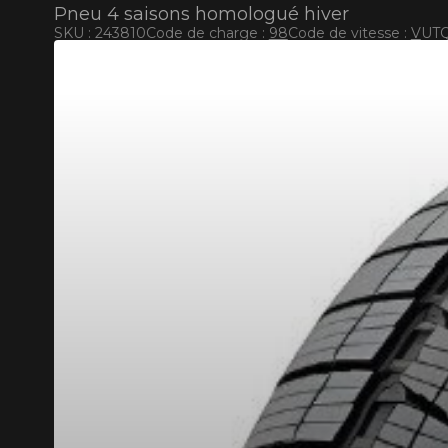
Pneu 4 saisons homologué hiver
SKU : 243810
Code de charge :
98
Code de vitesse :
V
UTQ
COD