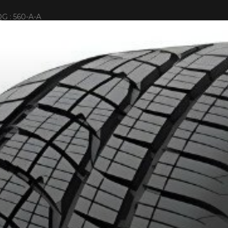
G : 560-A-A
KUMHO12
E PROMO
APPLICABLE SUR TOUT ACHAT DE 4 PNEUS DE MARQUE K