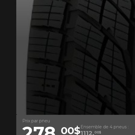
AJOUTER UN AVIS
Votre avis con
HIVER)
Nom
Prix par pneu
278,
Ensemble de 4 pneus :
00$
Votre véhicule
1112,
00$