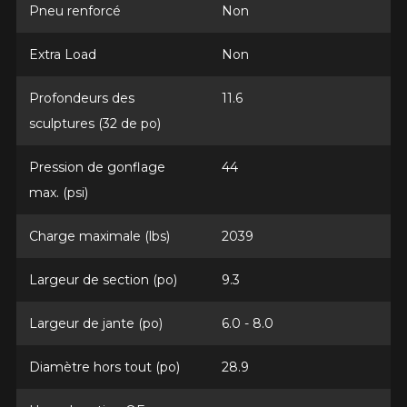
Pneu renforcé
Non
Extra Load
Non
Profondeurs des
11.6
sculptures (32 de po)
Pression de gonflage
44
max. (psi)
Charge maximale (lbs)
2039
AJOUTER UN AVIS
Largeur de section (po)
9.3
Clo
Votre avis concernant le
Largeur de jante (po)
6.0 - 8.0
CELSIUS II (4 SAISONS
Diamètre hors tout (po)
28.9
HOMOLOGUÉ HIVER)