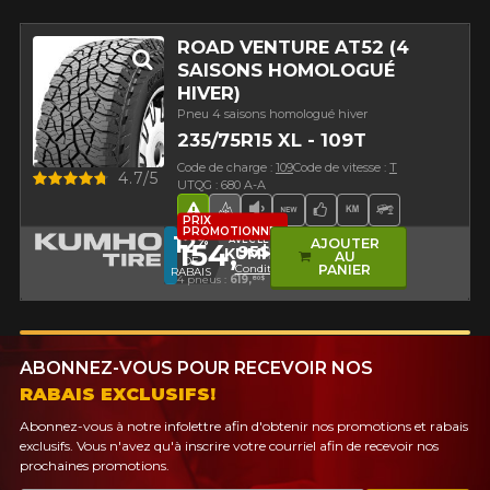
ROAD VENTURE AT52 (4
SAISONS HOMOLOGUÉ
HIVER)
Pneu 4 saisons homologué hiver
235/75R15 XL - 109T
Code de charge :
109
Code de vitesse :
T
Aperçu
4.7/5
UTQG : 680 A-A
Hasard routier
Pneu 4 saisons homologué hi
Faible niveau sonore
Nouveau produit
Choix de l'équipe
Haut kilométra
Pneu Hors-
PRIX
PROMOTIONNEL
12
%
AVEC LE CODE
AJOUTER
154,
95$
KUMHO12
AU
DE
Conditions
PANIER
RABAIS
4 pneus :
619,
80$
ABONNEZ-VOUS POUR RECEVOIR NOS
RABAIS EXCLUSIFS!
Abonnez-vous à notre infolettre afin d'obtenir nos promotions et rabais
exclusifs. Vous n'avez qu'à inscrire votre courriel afin de recevoir nos
prochaines promotions.