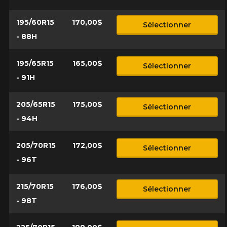
195/60R15
170,00$
Sélectionner
Option
- 88H
195/65R15
165,00$
Sélectionner
- 91H
KM parcourus
205/65R15
175,00$
Sélectionner
- 94H
VOICI LES DIMENSIONS POUR VOTRE VÉHICULE
Fe
Style de conduite
205/70R15
172,00$
Sélectionner
Que magasinez-vous?
- 96T
215/70R15
176,00$
Condition de route
Sélectionner
- 98T
Malheureusement, aucun résultat ne
convenant parfaitement à votre