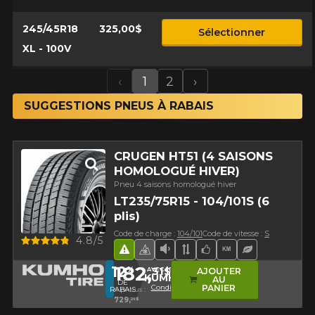
245/45R18
325,00$
Sélectionner
XL - 100V
‹
1
2
›
Previous
Next
SUGGESTIONS PNEUS À RABAIS
CRUGEN HT51 (4 SAISONS
HOMOLOGUÉ HIVER)
Pneu 4 saisons homologué hiver
LT235/75R15 - 104/101S (6
plis)
Code de charge :
104/101
Code de vitesse :
S
Aperçu
4.8/5
Hasard routier
Pneu 4 saisons homologué hi
Faible niveau sonore
Bande de roulement 
Choix de l'équipe
Haut kilométra
Pneu écolo
182,
12
31$
%
AVEC LE CODE
AJOUTER
KUMHO12
AU
DE
Conditions
PANIER
RABAIS
4 pneus :
729,
24$