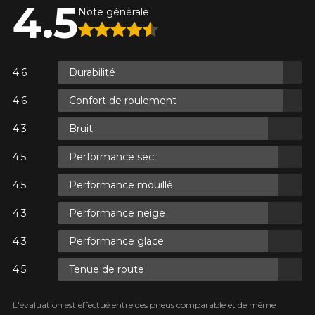
4.5
Note générale
S.
Durabilité
S.
Confort de roulement
Bruit
Performance sec
S.
Performance mouillé
Performance neige
Performance glace
Tenue de route
L'évaluation est effectué entre des pneus comparable et de même