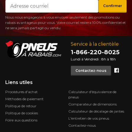
Courriel
Confirmer
Nous nous engageons à vous envoyer seulement des promotions ou
rabais avantageux pour vous. Votre courriel restera 100% confidentiel et
ne sera jamais partagé ou vendu.
Service à la clientèle
1-866-220-8025
Lundi à Vendredi : 8h à 18h
Face
Contactez-nous
Liens utiles
Procédures d'achat
Calculateur d'équivalence de
pneus
Méthodes de paiement
Comparateur de dimensions
Politique de retour
Calculateur de décalage de jantes
Politique de cookies
L'entretien de vos pneus
Foire aux questions
Contactez-nous