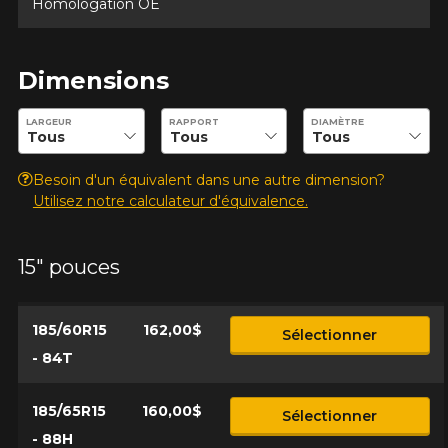
Nom
Homologation OE
Dimensions
Courriel
Entrez les dimensions souhaitées pour vérifier la disponibilité 
LARGEUR
RAPPORT
DIAMÈTRE
Besoin d'un équivalent dans une autre dimension?
Votre véhicule
Utilisez notre calculateur d'équivalence.
Année
15" pouces
Marque
185/60R15
162,00$
Sélectionner
- 84T
185/65R15
160,00$
Sélectionner
Modèle
- 88H