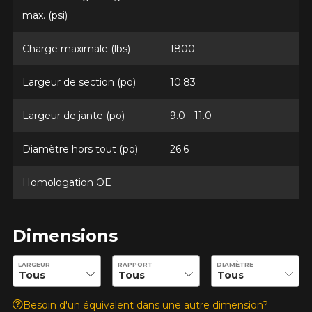
max. (psi)
Votre véhicule
Charge maximale (lbs)
1800
Année
Largeur de section (po)
10.83
Largeur de jante (po)
9.0 - 11.0
Marque
Diamètre hors tout (po)
26.6
Homologation OE
Modèle
Dimensions
Entrez les dimensions souhaitées pour vérifier la disponibilité 
LARGEUR
RAPPORT
DIAMÈTRE
Option
Besoin d'un équivalent dans une autre dimension?