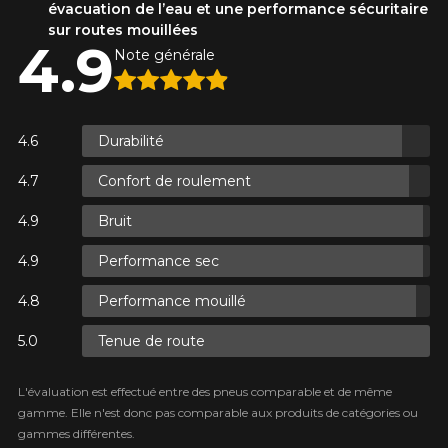
évacuation de l’eau et une performance sécuritaire
sur routes mouillées
4.9
Note générale
S.
S.
Durabilité
Confort de roulement
Bruit
S.
Performance sec
Performance mouillé
Tenue de route
L'évaluation est effectué entre des pneus comparable et de même
gamme. Elle n'est donc pas comparable aux produits de catégories ou
gammes différentes.