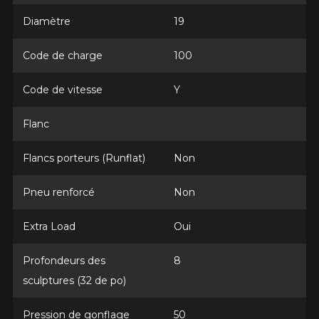
Diamètre
19
Code de charge
100
Code de vitesse
Y
Flanc
AJOUTER UN AVIS
Flancs porteurs (Runflat)
Non
Clo
Votre avis concernant le
Pneu renforcé
Non
FIREHAWK INDY 500 V2
Extra Load
Oui
Nom
Profondeurs des
8
sculptures (32 de po)
Courriel
Pression de gonflage
50