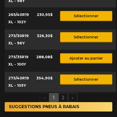
XL - 98Y
265/40R19
230,95$
Sélectionner
XL - 102Y
275/30R19
326,30$
Sélectionner
XL - 96Y
275/35R19
288,08$
Ajouter au panier
XL - 100Y
275/40R19
354,90$
Sélectionner
XL - 105Y
‹
1
2
›
Previous
Next
SUGGESTIONS PNEUS À RABAIS