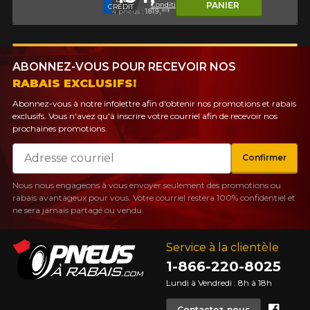
Conditions
PANIER
CRÉDIT
4 pneus :
1819,
80$
ABONNEZ-VOUS POUR RECEVOIR NOS
RABAIS EXCLUSIFS!
Abonnez-vous à notre infolettre afin d'obtenir nos promotions et rabais
exclusifs. Vous n'avez qu'à inscrire votre courriel afin de recevoir nos
prochaines promotions.
Courriel
Confirmer
Nous nous engageons à vous envoyer seulement des promotions ou
rabais avantageux pour vous. Votre courriel restera 100% confidentiel et
ne sera jamais partagé ou vendu.
Service à la clientèle
1-866-220-8025
Lundi à Vendredi : 8h à 18h
Face
Contactez-nous