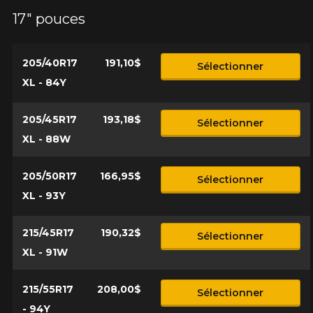
configuration.
17" pouces
1-866-220-8025
205/40R17
191,10$
Sélectionner
*Attention cette dimension représente une possibilité
Envoyer
XL - 84Y
d'équipement pour votre véhicule, vous devez vérifier
l'exactitude de l'information sur votre véhicule directement
Annuler
avant de commander.
205/45R17
193,18$
Sélectionner
XL - 88W
205/50R17
166,95$
Sélectionner
XL - 93Y
215/45R17
190,32$
Sélectionner
XL - 91W
215/55R17
208,00$
Sélectionner
- 94Y