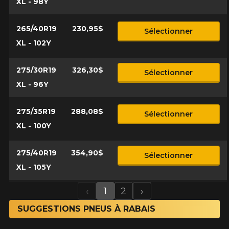
XL - 98Y
265/40R19
230,95$
Sélectionner
XL - 102Y
275/30R19
326,30$
Sélectionner
XL - 96Y
275/35R19
288,08$
Sélectionner
XL - 100Y
275/40R19
354,90$
Sélectionner
XL - 105Y
‹
1
2
›
Previous
Next
SUGGESTIONS PNEUS À RABAIS