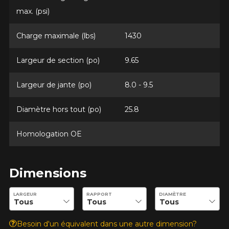
max. (psi)
Charge maximale (lbs)
1430
Marque
Largeur de section (po)
9.65
Largeur de jante (po)
8.0 - 9.5
Modèle
Diamètre hors tout (po)
25.8
Homologation OE
Option
Dimensions
KM parcourus
Entrez les dimensions souhaitées pour vérifier la disponibilité 
LARGEUR
RAPPORT
DIAMÈTRE
Besoin d'un équivalent dans une autre dimension?
VOICI LES DIMENSIONS POUR VOTRE VÉHICULE