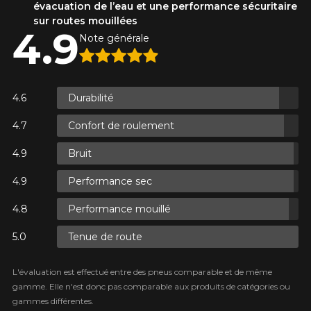
évacuation de l’eau et une performance sécuritaire
sur routes mouillées
4.9
Note générale
S.
S.
Durabilité
Confort de roulement
Bruit
S.
Performance sec
Performance mouillé
Tenue de route
L'évaluation est effectué entre des pneus comparable et de même
gamme. Elle n'est donc pas comparable aux produits de catégories ou
gammes différentes.