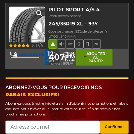
PILOT SPORT A/S 4
Pneu d'été/4 saisons
245/35R19 XL - 93Y
Code de charge :
93
Code de vitesse :
Y
UTQG : 540-AA-A
Aperçu
5.0/5
Hasard routier
Faible niveau sonore
Nouveau produit
Pneu haute performa
Bande de rouleme
Haut kilométra
12
%
AVEC LE CODE
AJOUTER
407,
95$
INSTALL12
AU
EN
Conditions
PANIER
CRÉDIT
4 pneus :
1631,
80$
ABONNEZ-VOUS POUR RECEVOIR NOS
RABAIS EXCLUSIFS!
Abonnez-vous à notre infolettre afin d'obtenir nos promotions et rabais
exclusifs. Vous n'avez qu'à inscrire votre courriel afin de recevoir nos
prochaines promotions.
Courriel
Confirmer