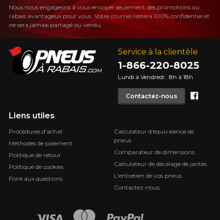
Nous nous engageons à vous envoyer seulement des promotions ou
rabais avantageux pour vous. Votre courriel restera 100% confidentiel et
ne sera jamais partagé ou vendu.
Service à la clientèle
1-866-220-8025
Lundi à Vendredi : 8h à 18h
Face
Contactez-nous
Liens utiles
Procédures d'achat
Calculateur d'équivalence de
pneus
Méthodes de paiement
Comparateur de dimensions
Politique de retour
Calculateur de décalage de jantes
Politique de cookies
L'entretien de vos pneus
Foire aux questions
Contactez-nous