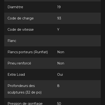
Diamètre
19
Code de charge
93
AJOUTER UN AVIS
Clo
Code de vitesse
Y
Votre avis concernant le
FIREHAWK INDY 500 V2
Flanc
Nom
Flancs porteurs (Runflat)
Non
Pneu renforcé
Non
Courriel
Extra Load
Oui
Profondeurs des
8
Votre véhicule
sculptures (32 de po)
Année
Pression de gonflage
50