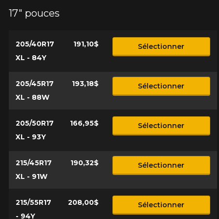
l'exactitude de l'information sur votre véhicule directement
Annuler
17" pouces
avant de commander.
205/40R17
191,10$
Sélectionner
XL - 84Y
205/45R17
193,18$
Sélectionner
XL - 88W
205/50R17
166,95$
Sélectionner
XL - 93Y
215/45R17
190,32$
Sélectionner
XL - 91W
215/55R17
208,00$
Sélectionner
- 94Y