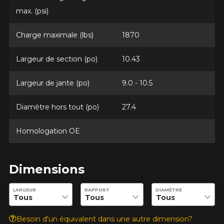
Modèle
max. (psi)
Charge maximale (lbs)
1870
Option
Largeur de section (po)
10.43
Largeur de jante (po)
9.0 - 10.5
KM parcourus
Diamètre hors tout (po)
27.4
Homologation OE
VOICI LES DIMENSIONS POUR VOTRE VÉHICULE
Fe
Style de conduite
Dimensions
Que magasinez-vous?
Entrez les dimensions souhaitées pour vérifier la disponibilité 
LARGEUR
RAPPORT
DIAMÈTRE
Condition de route
Besoin d'un équivalent dans une autre dimension?