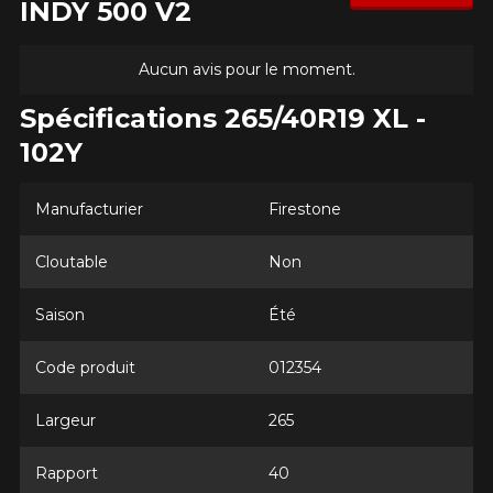
INDY 500 V2
Aucun avis pour le moment.
Spécifications 265/40R19 XL -
102Y
Manufacturier
Firestone
Cloutable
Non
Saison
Été
Code produit
012354
AJOUTER UN AVIS
Largeur
265
Clo
Votre avis concernant le
Rapport
40