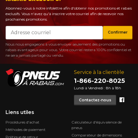
Abonnez-vous à notre infolettre afin d'obtenir nos promotions et rabais
exclusifs. Vous n'avez qu'à inscrire votre courriel afin de recevoir nos
prochaines promotions.
Courriel
Confirmer
Nous nous engageons à vous envoyer seulement des promotions ou
rabais avantageux pour vous. Votre courriel restera 100% confidentiel et
ne sera jamais partagé ou vendu.
Service à la clientèle
1-866-220-8025
Lundi à Vendredi : 8h à 18h
Face
Contactez-nous
Liens utiles
Procédures d'achat
Calculateur d'équivalence de
pneus
Méthodes de paiement
Comparateur de dimensions
Politique de retour