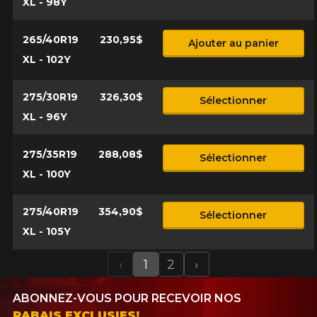
XL - 98Y
265/40R19
230,95$
Ajouter au panier
XL - 102Y
275/30R19
326,30$
Sélectionner
XL - 96Y
275/35R19
288,08$
Sélectionner
XL - 100Y
275/40R19
354,90$
Sélectionner
XL - 105Y
‹
1
2
›
Previous
Next
ABONNEZ-VOUS POUR RECEVOIR NOS
RABAIS EXCLUSIFS!