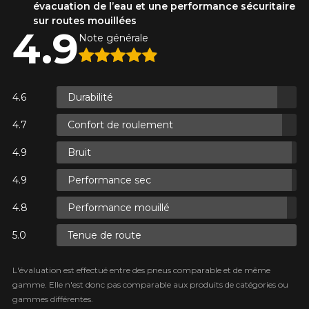
évacuation de l’eau et une performance sécuritaire
sur routes mouillées
4.9
Note générale
S.
S.
Durabilité
Confort de roulement
Bruit
ES.
Performance sec
Performance mouillé
Tenue de route
L'évaluation est effectué entre des pneus comparable et de même
gamme. Elle n'est donc pas comparable aux produits de catégories ou
gammes différentes.