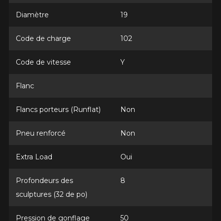
FIREHAWK INDY 500 V2
Diamètre
19
Nom
Code de charge
102
Code de vitesse
Y
Courriel
Flanc
Flancs porteurs (Runflat)
Non
Votre véhicule
Année
Pneu renforcé
Non
Extra Load
Oui
Marque
Profondeurs des
8
sculptures (32 de po)
Pression de gonflage
50