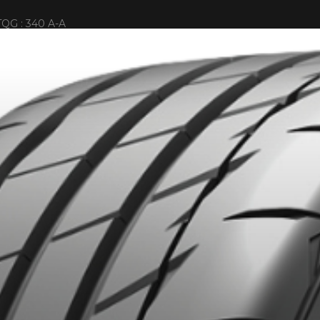
QG : 340 A-A
IONNÉS. MINIMUM DE 500$ AVANT TAXES.
PLUS D'INFO