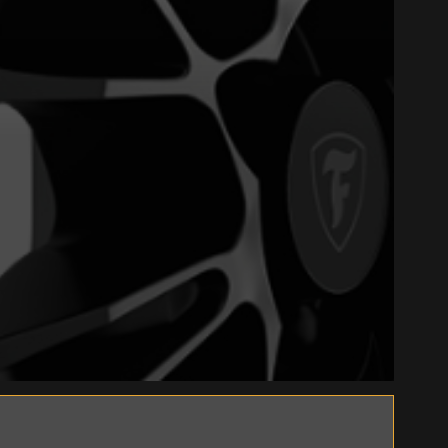
Close