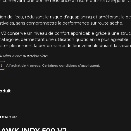
 conservant une bonne résistance à l’usure pour sa catégorie. 
.
cuation de l’eau, réduisant le risque d’aquaplaning et améliorant 
 estivales, sans compromettre la performance sur route sèche.
V2 conserve un niveau de confort appréciable grâce à une structure
tégorie, permettant une utilisation quotidienne plus agréable.
iter pleinement la performance de leur véhicule durant la saison 
sées avec autorisation.
it
À l'achat de 4 pneus. Certaines conditions s'appliquent.
oduit
formance
EHAWK INDY 500 V2