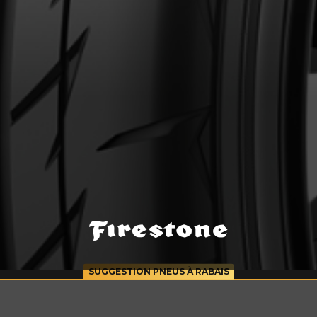
cernant le FIREHAWK INDY 500 V2
Courriel
SUGGESTION PNEUS À RABAIS