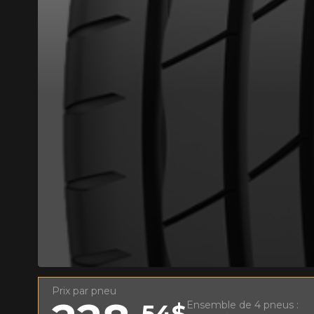
AJOUTER UN AVIS
Votre avis con
Nom
Prix par pneu
Votre véhicule
Ensemble de 4 pneus :
54$