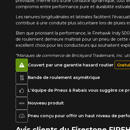
prévisible, même lors d’une conduite dynamique, tout en
compromis entre performance pure et durabilité estivale
Les rainures longitudinales et latérales facilitent l’éva
contribue à une conduite plus sécuritaire lors de pluies
Bien que priorisant la performance, le Firehawk Indy 500 
de roulement demeure maîtrisé pour un pneu de cette ca
excellent choix pour les conducteurs qui souhaitent explo
*Marques de commerce de Brickyard Trademark, inc. utili
Couvert par une garantie hasard routier
Gratu
Bande de roulement asymétrique
L'équipe de Pneus à Rabais vous suggère ce pr
Nouveau produit
Pneu conçu pour offrir un haut niveau de per
Avis clients du Firestone FIR