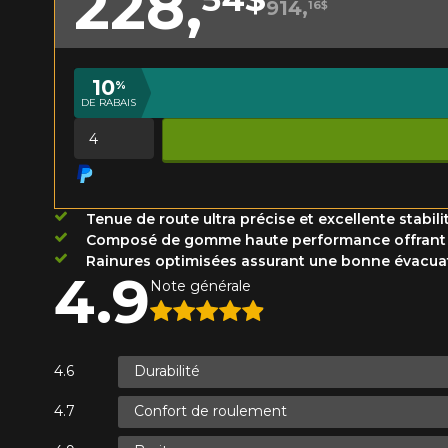
228,
914,
16$
Année
10
%
DE RABAIS
KM parcourus
VOICI LES DIMENSIONS POUR 
Quantité
Votre avis
Que magasinez-vous?
Note
Tenue de route ultra précise et excellente stabi
1
2
3
4
5
Composé de gomme haute performance offrant u
Malheureusement, 
Rainures optimisées assurant une bonne évacuati
4.9
présentement. Nous
Note générale
Commentaire
service à la client
1-866-220-802
Durabilité
*Attention cette dimension représent
Envoyer
Annuler
Confort de roulement
véhicule directement avant de co