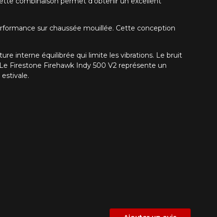
Cette combinaison permet d’obtenir un excellent
la performance sur chaussée mouillée. Cette conception
 interne équilibrée qui limite les vibrations. Le bruit
 Le Firestone Firehawk Indy 500 V2 représente un
estivale.