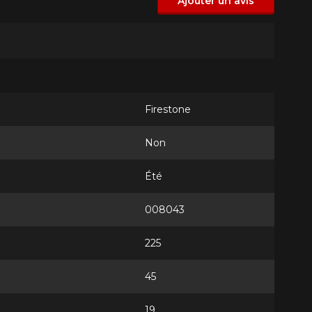
Ajouter un avis
Firestone
Non
Été
008043
225
45
19