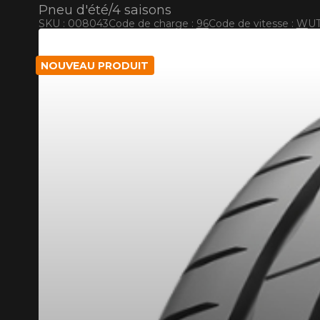
Pneu d'été/4 saisons
SKU : 008043
Code de charge :
96
Code de vitesse :
W
UT
RABAIS10
CODE PROMO
POUR UN TEMPS LIMITÉ SUR PRODUITS SÉLECT
NOUVEAU PRODUIT