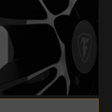
Close