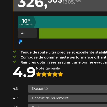
326,
1305,
20$
Année
10
%
DE RABAIS
KM parcourus
VOICI LES DIMENSIONS POUR 
Quantité
Votre avis
Que magasinez-vous?
Note
Tenue de route ultra précise et excellente stabi
1
2
3
4
5
Composé de gomme haute performance offrant u
Malheureusement, 
Rainures optimisées assurant une bonne évacuati
4.9
présentement. Nous
Note générale
Commentaire
service à la client
1-866-220-802
Durabilité
*Attention cette dimension représent
Envoyer
Annuler
Confort de roulement
véhicule directement avant de co