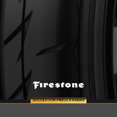
cernant le FIREHAWK INDY 500 V2
Courriel
SUGGESTION PNEUS À RABAIS