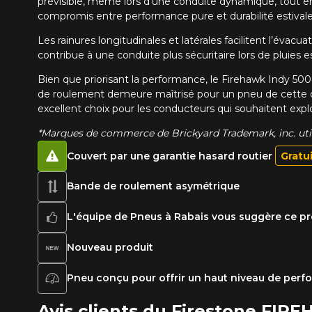
prévisible, même lors d’une conduite dynamique, tout en
compromis entre performance pure et durabilité estivale
Les rainures longitudinales et latérales facilitent l’éva
contribue à une conduite plus sécuritaire lors de pluies
Bien que priorisant la performance, le Firehawk Indy 500 
de roulement demeure maîtrisé pour un pneu de cette ca
excellent choix pour les conducteurs qui souhaitent explo
*Marques de commerce de Brickyard Trademark, inc. utili
Couvert par une garantie hasard routier
Gratu
Bande de roulement asymétrique
L'équipe de Pneus à Rabais vous suggère ce pr
Nouveau produit
Pneu conçu pour offrir un haut niveau de per
Avis clients du Firestone FIR