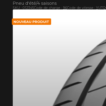
Pneu d'été/4 saisons
SKU : 012345
Code de charge :
96
Code de vitesse :
Y
UTQG
RABAIS10
CODE PROMO
POUR UN TEMPS LIMITÉ SUR PRODU
NOUVEAU PRODUIT