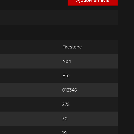
Ajouter un avis
Firestone
Non
Été
012345
275
30
19