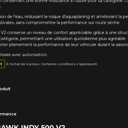
 conservant une bonne résistance à l’usure pour sa catégorie. 
.
cuation de l’eau, réduisant le risque d’aquaplaning et améliorant 
 estivales, sans compromettre la performance sur route sèche.
V2 conserve un niveau de confort appréciable grâce à une structure
tégorie, permettant une utilisation quotidienne plus agréable.
iter pleinement la performance de leur véhicule durant la saison 
sées avec autorisation.
it
À l'achat de 4 pneus. Certaines conditions s'appliquent.
oduit
formance
EHAWK INDY 500 V2