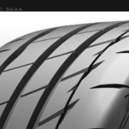
 : 340 A-A
ITS SÉLECTIONNÉS. MINIMUM DE 500$ AVANT TAXES.
PLUS D'INFO