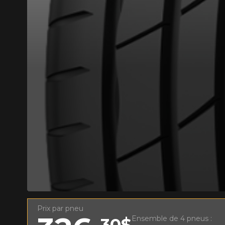
AJOUTER UN AVIS
Votre avis con
Nom
Prix par pneu
Votre véhicule
Ensemble de 4 pneus :
30$