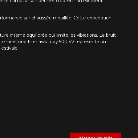
Cette combinaison permet d’obtenir un excellent
la performance sur chaussée mouillée. Cette conception
 interne équilibrée qui limite les vibrations. Le bruit
 Le Firestone Firehawk Indy 500 V2 représente un
estivale.