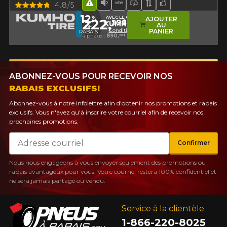
Aperçu
4.8/5
Hasard routier
Faible niveau sonore
Nouveau produit
Pneu haute performa
Bande de rouleme
Choix de l'équi
12
%
AVEC LE CODE
AJOUTER
222,
59$
KUMHO12
AU
DE
Conditions
PANIER
RABAIS
4 pneus :
890,
36$
ABONNEZ-VOUS POUR RECEVOIR NOS
RABAIS EXCLUSIFS!
Abonnez-vous à notre infolettre afin d'obtenir nos promotions et rabais
exclusifs. Vous n'avez qu'à inscrire votre courriel afin de recevoir nos
prochaines promotions.
Courriel
Confirmer
Nous nous engageons à vous envoyer seulement des promotions ou
rabais avantageux pour vous. Votre courriel restera 100% confidentiel et
ne sera jamais partagé ou vendu.
Service à la clientèle
1-866-220-8025