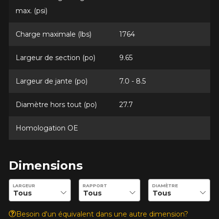
Courriel
max. (psi)
Charge maximale (lbs)
1764
Votre véhicule
Largeur de section (po)
9.65
Année
Largeur de jante (po)
7.0 - 8.5
Diamètre hors tout (po)
27.7
Marque
Homologation OE
Modèle
Dimensions
Entrez les dimensions souhaitées pour vérifier la disponibilité 
LARGEUR
RAPPORT
DIAMÈTRE
Option
Besoin d'un équivalent dans une autre dimension?