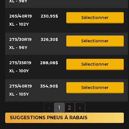
XL - 98Y
265/40R19
230,95$
Sélectionner
XL - 102Y
275/30R19
326,30$
Sélectionner
XL - 96Y
275/35R19
288,08$
Sélectionner
XL - 100Y
275/40R19
354,90$
Sélectionner
XL - 105Y
‹
1
2
›
Previous
Next
SUGGESTIONS PNEUS À RABAIS