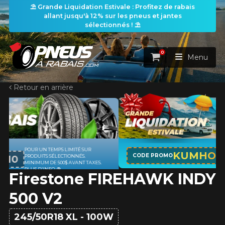
⛱️ Grande Liquidation Estivale : Profitez de rabais
allant jusqu'à 12% sur les pneus et jantes
sélectionnés ! ⛱️
0
Panier
Menu
Retour en arrière
ACCUEIL
PNEUS
ROUES
APPLICABLE SUR TOUT ACHAT DE 4
RECHERCHE DE PNEUS
KUMHO12
VOIR TOUT
CODE PROMO
PNEUS DE MARQUE KUMHO*
PLUS
D'INFO
Firestone FIREHAWK INDY
ENSEMBLES
Rechercher par
RECHERCHE DE ROUES
VOIR TOUT
Par dimensions
Par véhicule
500 V2
PROMOTIONS
RECHERCHE D'ENSEMBLES
Recherche par dimensions
LARGEUR
RAPPORT
DIAMÈTRE
Par véhicule
Par dimensions
245/50R18 XL - 100W
PNEUS & JANTES