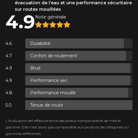
évacuation de l’eau et une performance sécuritaire
sur routes mouillées
4.9
Note générale
ES.
ES.
Durabilité
Confort de roulement
Bruit
ES.
Performance sec
Performance mouillé
Tenue de route
L'évaluation est effectué entre des pneus comparable et de même
gamme. Elle n'est donc pas comparable aux produits de catégories ou
gammes différentes.