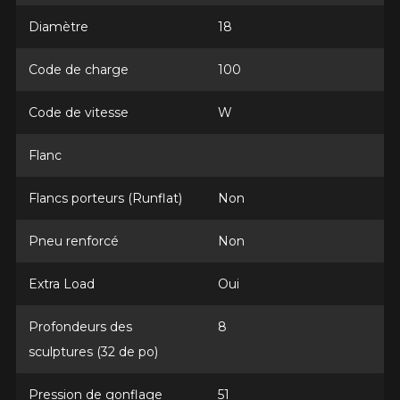
Diamètre
18
Code de charge
100
Code de vitesse
W
Flanc
Flancs porteurs (Runflat)
Non
AJOUTER UN AVIS
Clo
Pneu renforcé
Non
Votre avis concernant le
FIREHAWK INDY 500 V2
Extra Load
Oui
Nom
Profondeurs des
8
sculptures (32 de po)
Pression de gonflage
51