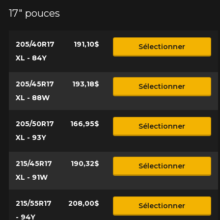
Commentaire
rechercher des options pour votre
17" pouces
configuration.
1-866-220-8025
205/40R17
191,10$
Sélectionner
XL - 84Y
*Attention cette dimension représente une possibilité
Envoyer
d'équipement pour votre véhicule, vous devez vérifier
l'exactitude de l'information sur votre véhicule directement
205/45R17
193,18$
Annuler
Sélectionner
avant de commander.
XL - 88W
205/50R17
166,95$
Sélectionner
XL - 93Y
215/45R17
190,32$
Sélectionner
XL - 91W
215/55R17
208,00$
Sélectionner
- 94Y