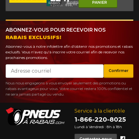
Conditions
PANIER
RABAIS
4 pneus :
898,
88$
ABONNEZ-VOUS POUR RECEVOIR NOS
RABAIS EXCLUSIFS!
Abonnez-vous à notre infolettre afin d'obtenir nos promotions et rabais
exclusifs. Vous n'avez qu'à inscrire votre courriel afin de recevoir nos
prochaines promotions.
Courriel
Confirmer
Nous nous engageons à vous envoyer seulement des promotions ou
rabais avantageux pour vous. Votre courriel restera 100% confidentiel et
ne sera jamais partagé ou vendu.
Service à la clientèle
1-866-220-8025
Lundi à Vendredi : 8h à 18h
Face
Contactez-nous