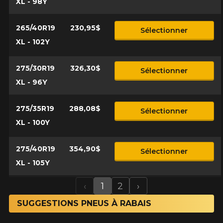
XL - 98Y
265/40R19
230,95$
Sélectionner
XL - 102Y
275/30R19
326,30$
Sélectionner
XL - 96Y
275/35R19
288,08$
Sélectionner
XL - 100Y
275/40R19
354,90$
Sélectionner
XL - 105Y
‹
1
2
›
Previous
Next
SUGGESTIONS PNEUS À RABAIS