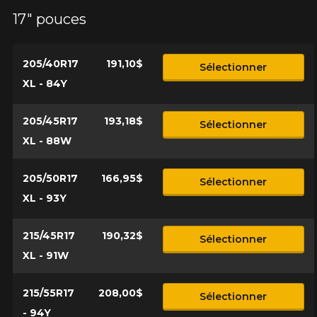
configuration.
17" pouces
1-866-220-8025
205/40R17
191,10$
Sélectionner
*Attention cette dimension représente une possibilité
Envoyer
XL - 84Y
d'équipement pour votre véhicule, vous devez vérifier
l'exactitude de l'information sur votre véhicule directement
Annuler
avant de commander.
205/45R17
193,18$
Sélectionner
XL - 88W
205/50R17
166,95$
Sélectionner
XL - 93Y
215/45R17
190,32$
Sélectionner
XL - 91W
215/55R17
208,00$
Sélectionner
- 94Y