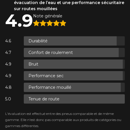
évacuation de l’eau et une performance sécuritaire
sur routes mouillées
4.9
Note générale
ES.
ES.
Durabilité
Confort de roulement
Bruit
ES.
Performance sec
Performance mouillé
Tenue de route
L'évaluation est effectué entre des pneus comparable et de même
gamme. Elle n'est donc pas comparable aux produits de catégories ou
gammes différentes.