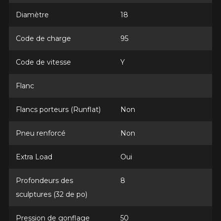
Diamètre
18
Code de charge
95
Code de vitesse
Y
Flanc
AJOUTER UN AVIS
Flancs porteurs (Runflat)
Non
Clo
Votre avis concernant le
Pneu renforcé
Non
FIREHAWK INDY 500 V2
Extra Load
Oui
Nom
Profondeurs des
8
sculptures (32 de po)
Courriel
Pression de gonflage
50