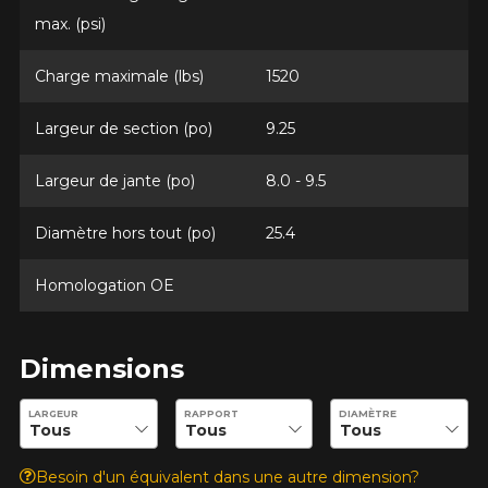
max. (psi)
Votre véhicule
Charge maximale (lbs)
1520
Année
Largeur de section (po)
9.25
Largeur de jante (po)
8.0 - 9.5
Marque
Diamètre hors tout (po)
25.4
Homologation OE
Modèle
Dimensions
Entrez les dimensions souhaitées pour vérifier la disponibilité 
LARGEUR
RAPPORT
DIAMÈTRE
Option
Besoin d'un équivalent dans une autre dimension?