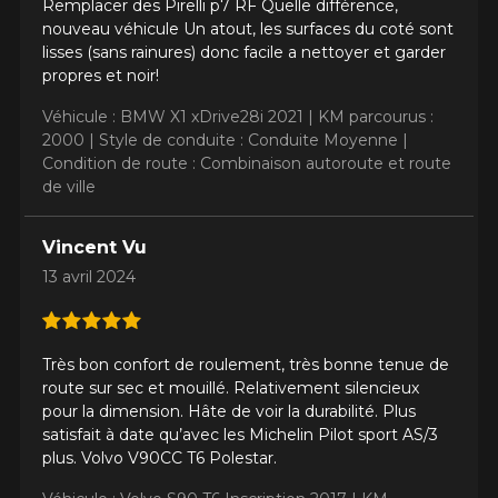
Remplacer des Pirelli p7 RF Quelle différence,
nouveau véhicule Un atout, les surfaces du coté sont
lisses (sans rainures) donc facile a nettoyer et garder
propres et noir!
Véhicule : BMW X1 xDrive28i 2021 |
KM parcourus :
2000 |
Style de conduite : Conduite Moyenne |
Condition de route : Combinaison autoroute et route
de ville
AJOUTER UN AVIS
Vincent Vu
Clo
13 avril 2024
Votre avis concernant le
EXTREME​CONTACT DWS 06
PLUS
Très bon confort de roulement, très bonne tenue de
route sur sec et mouillé. Relativement silencieux
Nom
pour la dimension. Hâte de voir la durabilité. Plus
satisfait à date qu’avec les Michelin Pilot sport AS/3
plus. Volvo V90CC T6 Polestar.