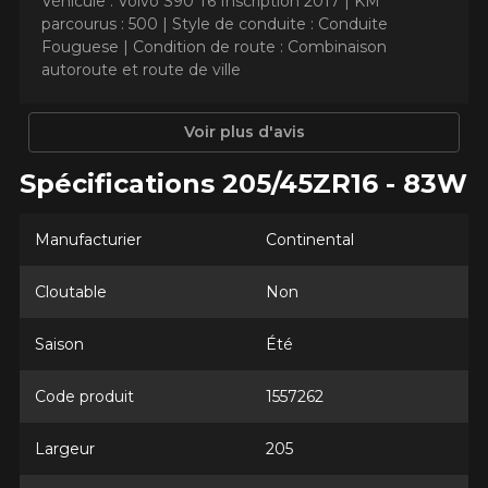
Véhicule : Volvo S90 T6 Inscription 2017 |
KM
Courriel
parcourus : 500 |
Style de conduite : Conduite
Fouguese |
Condition de route : Combinaison
autoroute et route de ville
Votre véhicule
Voir plus d'avis
Année
Spécifications 205/45ZR16 - 83W
Manufacturier
Continental
Marque
Cloutable
Non
Saison
Été
Modèle
Code produit
1557262
Largeur
205
Option