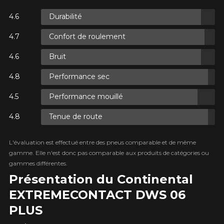
Durabilité
S.
Confort de roulement
S.
Bruit
Performance sec
Performance mouillé
Tenue de route
S.
L'évaluation est effectué entre des pneus comparable et de même
gamme. Elle n'est donc pas comparable aux produits de catégories ou
gammes différentes.
Présentation du Continental
EXTREME​CONTACT DWS 06
PLUS