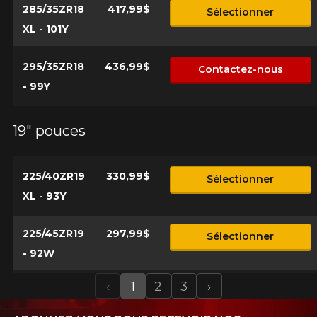
285/35ZR18
417,99$
Sélectionner
XL - 101Y
295/35ZR18
436,99$
Contactez-nous
- 99Y
19" pouces
225/40ZR19
330,99$
Sélectionner
XL - 93Y
225/45ZR19
297,99$
Sélectionner
- 92W
‹
1
2
3
›
Previous
Next