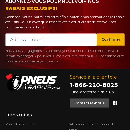
ABONNEZ-VOUS POUR RECEVOIR NOS
RABAIS EXCLUSIFS!
Abonnez-vous à notre infolettre afin d'obtenir nos promotions et rabais
exclusifs. Vous n'avez qu'à inscrire votre courriel afin de recevoir nos
prochaines promotions.
Courriel
Confirmer
Nous nous engageons à vous envoyer seulement des promotions ou
rabais avantageux pour vous. Votre courriel restera 100% confidentiel et
ne sera jamais partagé ou vendu.
Service à la clientèle
1-866-220-8025
Lundi à Vendredi : 8h à 18h
Face
Contactez-nous
Liens utiles
Procédures d'achat
Calculateur d'équivalence de
pneus