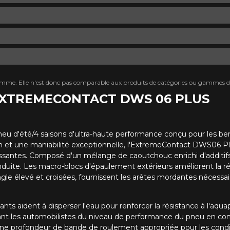
mme. Elle n'est donc pas comparable aux produits de catégories ou gammes di
 EXTREME​CONTACT DWS 06 PLUS
d'été/4 saisons d'ultra-haute performance conçu pour les berli
on et une maniabilité exceptionnelle, l'ExtremeContact DWS06 Pl
ssantes. Composé d'un mélange de caoutchouc enrichi d'additifs d
nduite. Les macro-blocs d'épaulement extérieurs améliorent la réac
gle élevé et croisées, fournissent les arêtes mordantes nécessair
nts aident à disperser l'eau pour renforcer la résistance à l'aqu
mant les automobilistes du niveau de performance du pneu en co
ne profondeur de bande de roulement appropriée pour les conditi