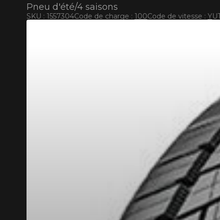
Pneu d'été/4 saisons
SKU : 1557304
Code de charge :
100
Code de vitesse :
Y
UT
RABAIS10
CODE PROMO
POUR UN TEMPS LIMITÉ SUR PRODUITS SÉLECT