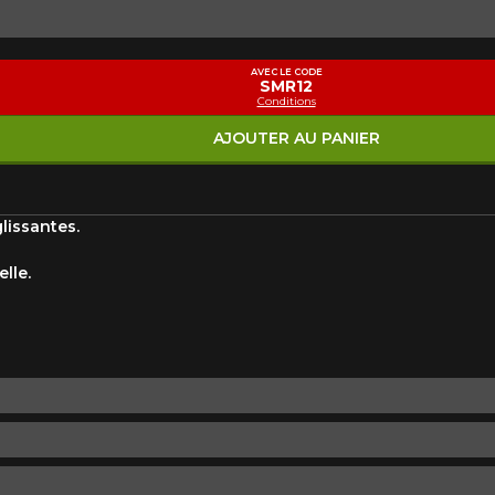
Marque
Modèle
AVEC LE CODE
SMR12
Conditions
Style de conduite
Condition de route
VOTRE VÉHICULE
AJOUTER AU PANIER
lissantes.
lle.
aucun résultat ne convenant parfaitement à votre recherche n'e
 aimerions vous aider à trouver le produit qu'il vous faut. N'hés
èle, qui se fera un plaisir de rechercher des options pour votre con
5
e une possibilité d'équipement pour votre véhicule, vous devez vérifier l'exacti
mmander.