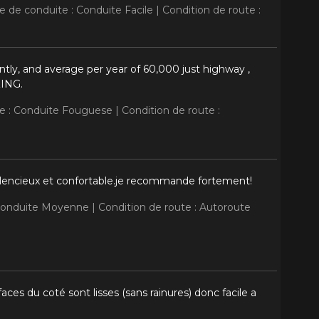
le de conduite : Conduite Facile |
Condition de route :
tly, and average per year of 60,000 just highway ,
ZING.
te : Conduite Fouguese |
Condition de route :
silencieux et confortable.je recommande fortement!
 Conduite Moyenne |
Condition de route : Autoroute
ces du coté sont lisses (sans rainures) donc facile a