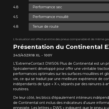
Performance sec
Performance mouillé
Tenue de route
L'évaluation est effectué entre des pneus comparable et de même ga
Présentation du Continental
245/45ZR18 XL - 100Y
L’ExtremeContact DWS06 Plus de Continental est un pneu 
Spécialement développé pour offrir une véritable tracti
performances optimales sur les surfaces mouillées et gli
vie, ce qui se traduit par une meilleure expérience de co
indépendants de type « X », séparés par des rainures à an
routières.
De leur côté, les blocs d'épaulement intérieurs indépenda
de Continental ont inclus des indicateurs d’usure infor
enneigée. Les lettres « DWS » indiquent que le pneu a u