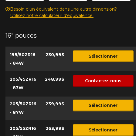
l'exactitude de l'information sur votre véhicule directement
Annuler
Besoin d'un équivalent dans une autre dimension?
avant de commander.
Utilisez notre calculateur d'équivalence.
16" pouces
195/50ZR16
230,99$
Sélectionner
- 84W
205/45ZR16
248,99$
Contactez-nous
- 83W
205/50ZR16
239,99$
Sélectionner
- 87W
205/55ZR16
263,99$
Sélectionner