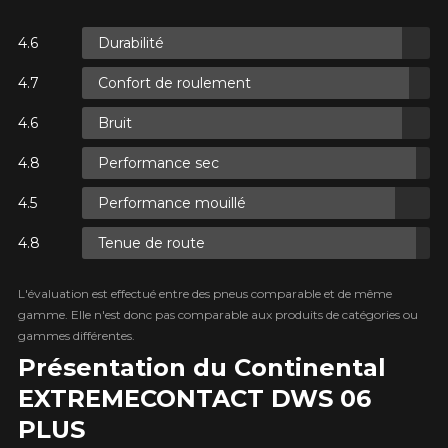
Durabilité
S.
Confort de roulement
S.
Bruit
Performance sec
Performance mouillé
Tenue de route
S.
L'évaluation est effectué entre des pneus comparable et de même
gamme. Elle n'est donc pas comparable aux produits de catégories ou
gammes différentes.
Présentation du Continental
EXTREME​CONTACT DWS 06
PLUS