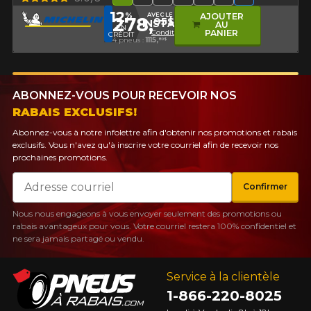
12
%
AVEC LE CODE
AJOUTER
278,
95$
INSTALL12
AU
EN
Conditions
PANIER
CRÉDIT
4 pneus :
1115,
80$
ABONNEZ-VOUS POUR RECEVOIR NOS
RABAIS EXCLUSIFS!
Abonnez-vous à notre infolettre afin d'obtenir nos promotions et rabais
exclusifs. Vous n'avez qu'à inscrire votre courriel afin de recevoir nos
prochaines promotions.
Courriel
Confirmer
Nous nous engageons à vous envoyer seulement des promotions ou
rabais avantageux pour vous. Votre courriel restera 100% confidentiel et
ne sera jamais partagé ou vendu.
Service à la clientèle
1-866-220-8025