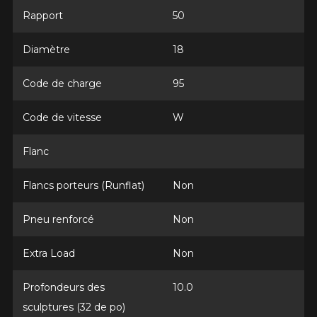
Rapport
50
Diamètre
18
Marque
Code de charge
95
Code de vitesse
W
Modèle
Flanc
Flancs porteurs (Runflat)
Non
Option
Pneu renforcé
Non
Extra Load
Non
KM parcourus
Profondeurs des
10.0
sculptures (32 de po)
VOICI LES DIMENSIONS POUR VOTRE VÉHICULE