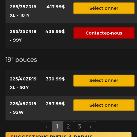
285/35ZR18
417,99$
Sélectionner
XL - 101Y
295/35ZR18
436,99$
Contactez-nous
- 99Y
19" pouces
225/40ZR19
330,99$
Sélectionner
XL - 93Y
225/45ZR19
297,99$
Sélectionner
- 92W
‹
1
2
3
›
Previous
Next