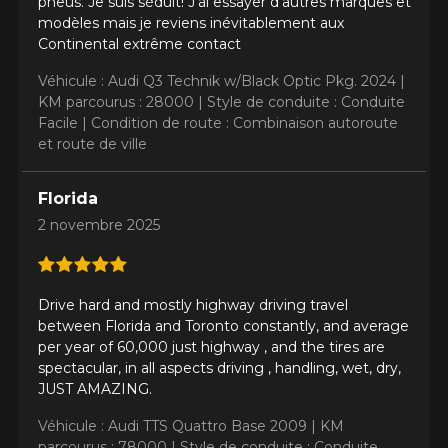
pneus. Je suis séduit! J’ai essayer d’autres marques et
modèles mais je reviens inévitablement aux
Continental extrême contact
Véhicule : Audi Q3 Technik w/Black Optic Pkg. 2024 |
KM parcourus : 28000 |
Style de conduite : Conduite
Facile |
Condition de route : Combinaison autoroute
et route de ville
Florida
2 novembre 2025
Drive hard and mostly highway driving travel
between Florida and Toronto constantly, and average
per year of 60,000 just highway , and the tires are
spectacular, in all aspects driving , handling, wet, dry,
JUST AMAZING.
Véhicule : Audi TTS Quattro Base 2009 |
KM
parcourus : 78000 |
Style de conduite : Conduite