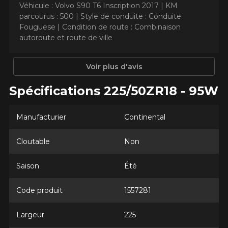
Véhicule : Volvo S90 T6 Inscription 2017 |
KM
parcourus : 500 |
Style de conduite : Conduite
Fouguese |
Condition de route : Combinaison
AJOUTER UN AVIS
Clo
autoroute et route de ville
Votre avis concernant le
Voir plus d'avis
EXTREME​CONTACT DWS 06
PLUS
Spécifications 225/50ZR18 - 95W
Nom
Manufacturier
Continental
Cloutable
Non
Courriel
Saison
Été
Code produit
1557281
Votre véhicule
Année
Largeur
225