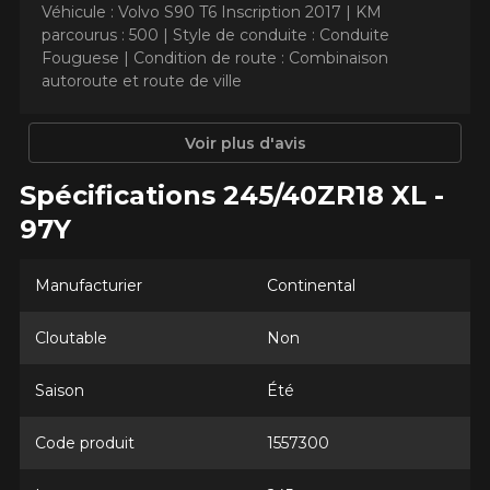
Véhicule : Volvo S90 T6 Inscription 2017 |
KM
parcourus : 500 |
Style de conduite : Conduite
Fouguese |
Condition de route : Combinaison
AJOUTER UN AVIS
autoroute et route de ville
Clo
Votre avis concernant le
Voir plus d'avis
EXTREME​CONTACT DWS 06
Spécifications 245/40ZR18 XL -
PLUS
97Y
Nom
Manufacturier
Continental
Cloutable
Non
Courriel
Saison
Été
Votre véhicule
Code produit
1557300
Année