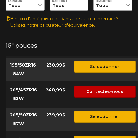
LARGEUR
RAPPORT
DIAMÈTRE
d'équipement pour votre véhicule, vous devez vérifier
l'exactitude de l'information sur votre véhicule directement
Annuler
avant de commander.
Besoin d'un équivalent dans une autre dimension?
Utilisez notre calculateur d'équivalence.
16" pouces
195/50ZR16
230,99$
Sélectionner
- 84W
205/45ZR16
248,99$
Contactez-nous
- 83W
205/50ZR16
239,99$
Sélectionner
- 87W