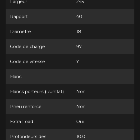
Largeur
245
Rapport
40
Marque
Diamètre
18
Code de charge
97
Modèle
Code de vitesse
Y
Flanc
Option
Flancs porteurs (Runflat)
Non
Pneu renforcé
Non
KM parcourus
Extra Load
Oui
Profondeurs des
10.0