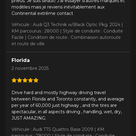
pneus. Je suis séduit! J’ai essayer d’autres marques et
modèles mais je reviens inévitablement aux
Continental extrême contact
Véhicule : Audi Q3 Technik w/Black Optic Pkg. 2024 |
KM parcourus : 28000 |
Style de conduite : Conduite
Facile |
Condition de route : Combinaison autoroute
et route de ville
Florida
2 novembre 2025
Drive hard and mostly highway driving travel
between Florida and Toronto constantly, and average
per year of 60,000 just highway , and the tires are
spectacular, in all aspects driving , handling, wet, dry,
JUST AMAZING.
Véhicule : Audi TTS Quattro Base 2009 |
KM
parcourus : 78000 |
Style de conduite : Conduite