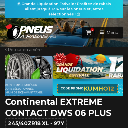
⛱️ Grande Liquidation Estivale : Profitez de rabais
allant jusqu'à 12% sur les pneus et jantes
sélectionnés ! ⛱️
0
Panier
Menu
Retour en arrière
ACCUEIL
PNEUS
ROUES
APPLICABLE SUR TOUT ACHAT DE 4
RECHERCHE DE PNEUS
KUMHO12
VOIR TOUT
CODE PROMO
PNEUS DE MARQUE KUMHO*
PLUS
D'INFO
Continental EXTREME​
ENSEMBLES
Rechercher par
RECHERCHE DE ROUES
VOIR TOUT
Par dimensions
Par véhicule
CONTACT DWS 06 PLUS
PROMOTIONS
RECHERCHE D'ENSEMBLES
Recherche par dimensions
LARGEUR
RAPPORT
DIAMÈTRE
Par véhicule
Par dimensions
245/40ZR18 XL - 97Y
PNEUS & JANTES