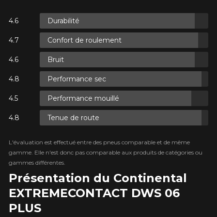
Durabilité
S.
Confort de roulement
S.
Bruit
Performance sec
Performance mouillé
Tenue de route
S.
L'évaluation est effectué entre des pneus comparable et de même
gamme. Elle n'est donc pas comparable aux produits de catégories ou
gammes différentes.
Présentation du Continental
EXTREME​CONTACT DWS 06
PLUS