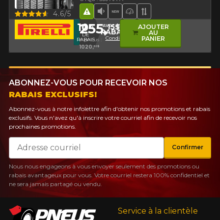
Aperçu
4.6/5
Hasard routier
Faible niveau sonore
Nouveau produit
Pneu haute performa
Bande de rouleme
255,
10
15$
%
AVEC LE CODE
AJOUTER
RABAIS10
AU
DE
Conditions
PANIER
RABAIS
4 pneus :
1020,
60$
ABONNEZ-VOUS POUR RECEVOIR NOS
RABAIS EXCLUSIFS!
Abonnez-vous à notre infolettre afin d'obtenir nos promotions et rabais
exclusifs. Vous n'avez qu'à inscrire votre courriel afin de recevoir nos
prochaines promotions.
Courriel
Confirmer
Nous nous engageons à vous envoyer seulement des promotions ou
rabais avantageux pour vous. Votre courriel restera 100% confidentiel et
ne sera jamais partagé ou vendu.
Service à la clientèle