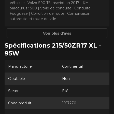
Véhicule : Volvo S90 T6 Inscription 2017 |
KM
parcourus : 500 |
Style de conduite : Conduite
Fouguese |
Condition de route : Combinaison
AJOUTER UN AVIS
autoroute et route de ville
Clo
Votre avis concernant le
Voir plus d'avis
EXTREME​CONTACT DWS 06
Spécifications 215/50ZR17 XL -
PLUS
95W
Nom
Manufacturier
Continental
Cloutable
Non
Courriel
Saison
Été
Votre véhicule
Code produit
1557270
Année