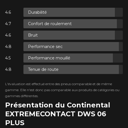
Durabilité
S.
Confort de roulement
S.
Bruit
Performance sec
Performance mouillé
Tenue de route
S.
L'évaluation est effectué entre des pneus comparable et de même
gamme. Elle n'est donc pas comparable aux produits de catégories ou
gammes différentes.
Présentation du Continental
EXTREME​CONTACT DWS 06
PLUS