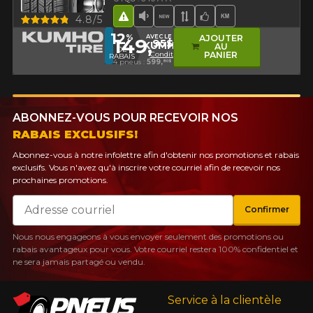
Aperçu
4.8/5
Hasard routier
Faible niveau sonore
Nouveau produit
Bande de roulement 
Choix de l'équipe
Haut kilométra
12
%
AVEC LE CODE
AJOUTER
149,
95$
KUMHO12
AU
DE
Conditions
PANIER
RABAIS
4 pneus :
599,
80$
ABONNEZ-VOUS POUR RECEVOIR NOS
RABAIS EXCLUSIFS!
Abonnez-vous à notre infolettre afin d'obtenir nos promotions et rabais
exclusifs. Vous n'avez qu'à inscrire votre courriel afin de recevoir nos
prochaines promotions.
Courriel
Confirmer
Nous nous engageons à vous envoyer seulement des promotions ou
rabais avantageux pour vous. Votre courriel restera 100% confidentiel et
ne sera jamais partagé ou vendu.
Service à la clientèle