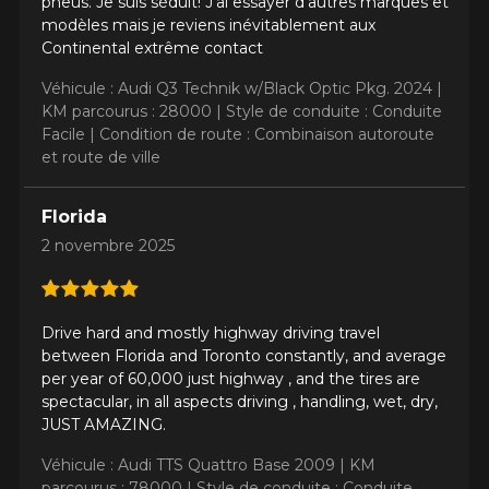
pneus. Je suis séduit! J’ai essayer d’autres marques et
modèles mais je reviens inévitablement aux
Continental extrême contact
Véhicule : Audi Q3 Technik w/Black Optic Pkg. 2024 |
KM parcourus : 28000 |
Style de conduite : Conduite
Facile |
Condition de route : Combinaison autoroute
et route de ville
Florida
2 novembre 2025
Drive hard and mostly highway driving travel
between Florida and Toronto constantly, and average
per year of 60,000 just highway , and the tires are
spectacular, in all aspects driving , handling, wet, dry,
JUST AMAZING.
Véhicule : Audi TTS Quattro Base 2009 |
KM
parcourus : 78000 |
Style de conduite : Conduite