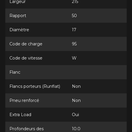
Largeur
215
Rapport
50
Marque
Diamètre
17
Code de charge
95
Modèle
Code de vitesse
W
Flanc
Option
Flancs porteurs (Runflat)
Non
Pneu renforcé
Non
KM parcourus
Extra Load
Oui
Profondeurs des
10.0