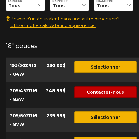
LARGEUR
RAPPORT
DIAMÈTRE
d'équipement pour votre véhicule, vous devez vérifier
l'exactitude de l'information sur votre véhicule directement
Annuler
avant de commander.
Besoin d'un équivalent dans une autre dimension?
Utilisez notre calculateur d'équivalence.
16" pouces
195/50ZR16
230,99$
Sélectionner
- 84W
205/45ZR16
248,99$
Contactez-nous
- 83W
205/50ZR16
239,99$
Sélectionner
- 87W