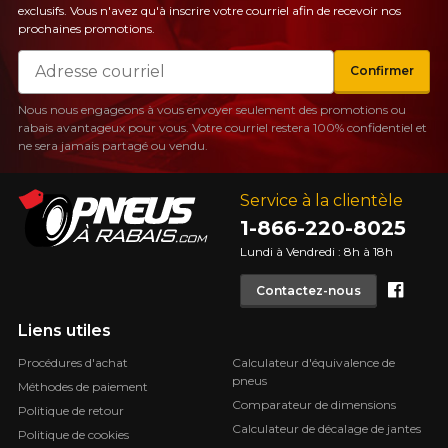
exclusifs. Vous n'avez qu'à inscrire votre courriel afin de recevoir nos
prochaines promotions.
Courriel
Confirmer
Nous nous engageons à vous envoyer seulement des promotions ou
rabais avantageux pour vous. Votre courriel restera 100% confidentiel et
ne sera jamais partagé ou vendu.
Service à la clientèle
1-866-220-8025
Lundi à Vendredi : 8h à 18h
Face
Contactez-nous
Liens utiles
Procédures d'achat
Calculateur d'équivalence de
pneus
Méthodes de paiement
Comparateur de dimensions
Politique de retour
Calculateur de décalage de jantes
Politique de cookies