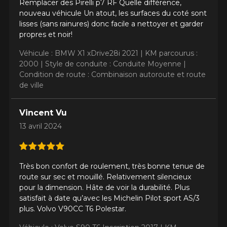
Remplacer des Pirelli p7 RF Quelle différence,
nouveau véhicule Un atout, les surfaces du coté sont
lisses (sans rainures) donc facile a nettoyer et garder
propres et noir!
Véhicule : BMW X1 xDrive28i 2021 |
KM parcourus :
2000 |
Style de conduite : Conduite Moyenne |
Condition de route : Combinaison autoroute et route
de ville
Vincent Vu
13 avril 2024
Très bon confort de roulement, très bonne tenue de
route sur sec et mouillé. Relativement silencieux
pour la dimension. Hâte de voir la durabilité. Plus
satisfait à date qu’avec les Michelin Pilot sport AS/3
AJOUTER UN AVIS
plus. Volvo V90CC T6 Polestar.
Clo