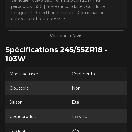
Votre avis concernant le
Véhicule : Volvo S90 T6 Inscription 2017 |
KM
parcourus : 500 |
Style de conduite : Conduite
EXTREME​CONTACT DWS 06
Fouguese |
Condition de route : Combinaison
PLUS
autoroute et route de ville
Nom
Voir plus d'avis
Spécifications 245/55ZR18 -
103W
Courriel
Manufacturier
Continental
Votre véhicule
Cloutable
Non
Année
Saison
Été
Code produit
1557310
Marque
Largeur
245