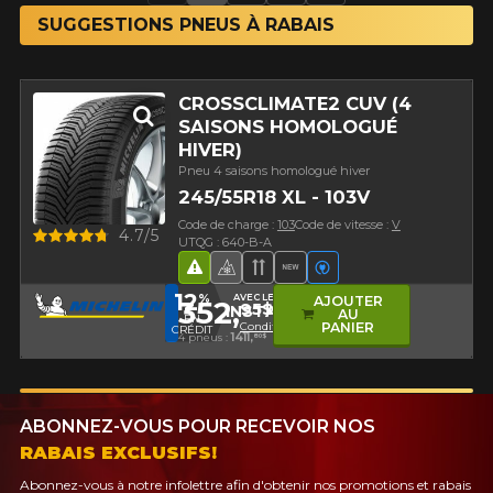
SUGGESTIONS PNEUS À RABAIS
CROSSCLIMATE2 CUV (4
SAISONS HOMOLOGUÉ
HIVER)
Pneu 4 saisons homologué hiver
245/55R18 XL - 103V
Code de charge :
103
Code de vitesse :
V
Aperçu
4.7/5
UTQG : 640-B-A
Hasard routier
Pneu 4 saisons homologué hi
Bande de roulement direc
Nouveau produit
Véhicules électriq
12
%
AVEC LE CODE
AJOUTER
352,
95$
INSTALL12
AU
EN
Conditions
PANIER
CRÉDIT
4 pneus :
1411,
80$
ABONNEZ-VOUS POUR RECEVOIR NOS
RABAIS EXCLUSIFS!
Abonnez-vous à notre infolettre afin d'obtenir nos promotions et rabais