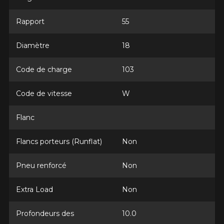
Rapport
55
Modèle
Diamètre
18
Code de charge
103
Option
Code de vitesse
W
Flanc
KM parcourus
Flancs porteurs (Runflat)
Non
Pneu renforcé
Non
VOICI LES DIMENSIONS POUR VOTRE VÉHICULE
Fe
Style de conduite
Extra Load
Non
Que magasinez-vous?
Profondeurs des
10.0