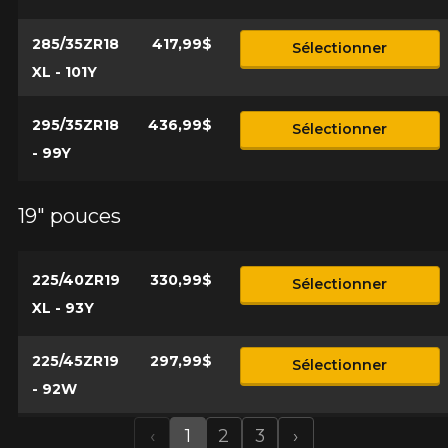
285/35ZR18
417,99$
Sélectionner
XL - 101Y
295/35ZR18
436,99$
Sélectionner
- 99Y
19" pouces
225/40ZR19
330,99$
Sélectionner
XL - 93Y
225/45ZR19
297,99$
Sélectionner
- 92W
‹
1
2
3
›
Previous
Next