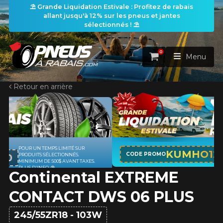
⛱️ Grande Liquidation Estivale : Profitez de rabais
allant jusqu'à 12% sur les pneus et jantes
sélectionnés ! ⛱️
0
Panier
Menu
Retour en arrière
ACCUEIL
PNEUS
ROUES
APPLICABLE SUR TOUT ACHAT DE 4
RECHERCHE DE PNEUS
KUMHO12
VOIR TOUT
CODE PROMO
PNEUS DE MARQUE KUMHO*
PLUS
D'INFO
Continental EXTREME​
ENSEMBLES
Rechercher par
RECHERCHE DE ROUES
VOIR TOUT
Par dimensions
Par véhicule
CONTACT DWS 06 PLUS
PROMOTIONS
RECHERCHE D'ENSEMBLES
Recherche par dimensions
LARGEUR
RAPPORT
DIAMÈTRE
Par véhicule
Par dimensions
245/55ZR18 - 103W
PNEUS & JANTES