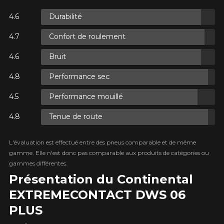
Durabilité
S.
Confort de roulement
S.
Bruit
Performance sec
Performance mouillé
Tenue de route
S.
L'évaluation est effectué entre des pneus comparable et de même
gamme. Elle n'est donc pas comparable aux produits de catégories ou
gammes différentes.
Présentation du Continental
EXTREME​CONTACT DWS 06
PLUS