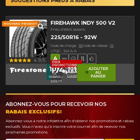
SUGGESTIONS PNEUS À RABAIS
FIREHAWK INDY 500 V2
NOUVEAU PRODUIT
Pneu d'été/4 saisons
225/50R16 - 92W
Code de charge :
92
Code de vitesse :
W
UTQG : 340 A-A
Aperçu
4.9/5
Hasard routier
Nouveau produit
Pneu haute performance
Bande de roulement 
Choix de l'équipe
PRIX
PROMOTIONNEL
174,
10
95$
%
AVEC LE CODE
AJOUTER
RABAIS10
AU
DE
Conditions
PANIER
RABAIS
4 pneus :
699,
80$
ABONNEZ-VOUS POUR RECEVOIR NOS
RABAIS EXCLUSIFS!
Abonnez-vous à notre infolettre afin d'obtenir nos promotions et rabais
exclusifs. Vous n'avez qu'à inscrire votre courriel afin de recevoir nos
prochaines promotions.