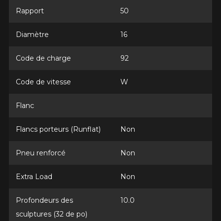
Rapport
50
Modèle
Diamètre
16
Code de charge
92
Option
Code de vitesse
W
Flanc
KM parcourus
Flancs porteurs (Runflat)
Non
Pneu renforcé
Non
VOICI LES DIMENSIONS POUR VOTRE VÉHICULE
Fe
Style de conduite
Extra Load
Non
Que magasinez-vous?
Profondeurs des
10.0
sculptures (32 de po)
Condition de route