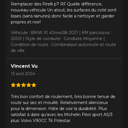
Remplacer des Pirelli p7 RF Quelle différence,
nouveau véhicule Un atout, les surfaces du coté sont
lisses (sans rainures) donc facile a nettoyer et garder
propres et noir!
Véhicule : BMW X1 xDrive28i 2021 |
KM parcourus :
2000 |
Style de conduite : Conduite Moyenne |
Condition de route : Combinaison autoroute et route
de ville
Vincent Vu
13 avril 2024
Très bon confort de roulement, très bonne tenue de
route sur sec et mouillé. Relativement silencieux
AJOUTER UN AVIS
pour la dimension. Hâte de voir la durabilité. Plus
Clo
satisfait à date qu’avec les Michelin Pilot sport AS/3
Votre avis concernant le
plus. Volvo V90CC T6 Polestar.