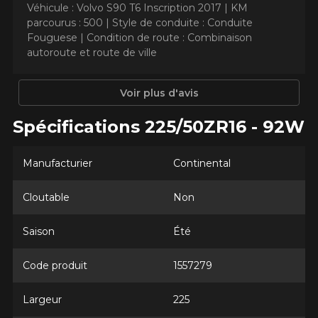
EXTREME​CONTACT DWS 06
Véhicule : Volvo S90 T6 Inscription 2017 |
KM
parcourus : 500 |
Style de conduite : Conduite
PLUS
Fouguese |
Condition de route : Combinaison
autoroute et route de ville
Nom
Voir plus d'avis
Spécifications 225/50ZR16 - 92W
Courriel
Manufacturier
Continental
Votre véhicule
Cloutable
Non
Année
Saison
Été
Code produit
1557279
Marque
Largeur
225