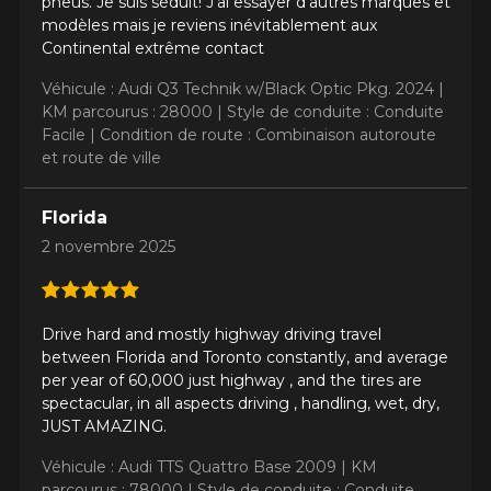
pneus. Je suis séduit! J’ai essayer d’autres marques et
modèles mais je reviens inévitablement aux
Continental extrême contact
Véhicule : Audi Q3 Technik w/Black Optic Pkg. 2024 |
KM parcourus : 28000 |
Style de conduite : Conduite
Facile |
Condition de route : Combinaison autoroute
et route de ville
Florida
2 novembre 2025
Drive hard and mostly highway driving travel
between Florida and Toronto constantly, and average
per year of 60,000 just highway , and the tires are
spectacular, in all aspects driving , handling, wet, dry,
JUST AMAZING.
Véhicule : Audi TTS Quattro Base 2009 |
KM
parcourus : 78000 |
Style de conduite : Conduite