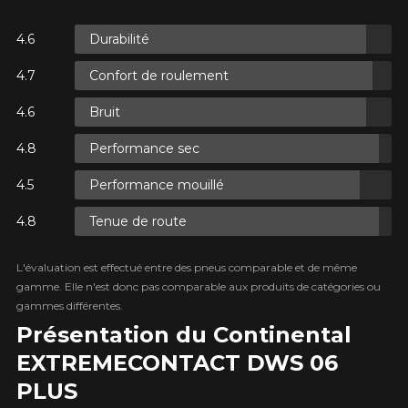
Durabilité
ES.
Confort de roulement
ES.
Bruit
Performance sec
Performance mouillé
Tenue de route
XES.
L'évaluation est effectué entre des pneus comparable et de même
gamme. Elle n'est donc pas comparable aux produits de catégories ou
gammes différentes.
Présentation du Continental
EXTREME​CONTACT DWS 06
PLUS