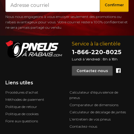
Courriel
Confirmer
Nous nous engageons à vous envoyer seulement des promotions ou
rabais avantageux pour vous. Votre courriel restera 100% confidentiel et
ne sera jamais partagé ou vendu.
Service à la clientèle
1-866-220-8025
Lundi à Vendredi : 8h à 18h
Face
Contactez-nous
Liens utiles
Procédures d'achat
Calculateur d'équivalence de
pneus
Méthodes de paiement
Comparateur de dimensions
Politique de retour
Calculateur de décalage de jantes
Politique de cookies
L'entretien de vos pneus
Foire aux questions
Contactez-nous