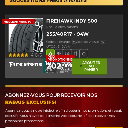
SUGGESTIONS PNEUS À RABAIS
FIREHAWK INDY 500
MEILLEUR VENDEUR
Pneu d'été/4 saisons
255/40R17 - 94W
Code de charge :
94
Code de vitesse :
W
UTQG : 340 A-A
Aperçu
4.8/5
Hasard routier
Faible niveau sonore
Pneu haute performance
Bande de roulement 
Choix de l'équipe
PRIX
PROMOTIONNEL
10
%
AVEC LE CODE
AJOUTER
202,
95$
RABAIS10
AU
DE
Conditions
PANIER
RABAIS
4 pneus :
811,
80$
ABONNEZ-VOUS POUR RECEVOIR NOS
RABAIS EXCLUSIFS!
Abonnez-vous à notre infolettre afin d'obtenir nos promotions et rabais
exclusifs. Vous n'avez qu'à inscrire votre courriel afin de recevoir nos
prochaines promotions.