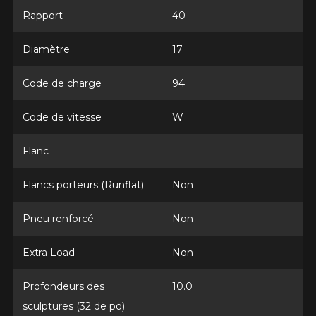
Rapport
40
Modèle
Diamètre
17
Code de charge
94
Option
Code de vitesse
W
Flanc
KM parcourus
Flancs porteurs (Runflat)
Non
Pneu renforcé
Non
VOICI LES DIMENSIONS POUR VOTRE VÉHICULE
Fe
Style de conduite
Extra Load
Non
Que magasinez-vous?
Profondeurs des
10.0
sculptures (32 de po)
Condition de route