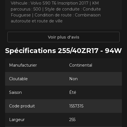
EXTREME​CONTACT DWS 06
Véhicule : Volvo S90 T6 Inscription 2017 |
KM
parcourus : 500 |
Style de conduite : Conduite
PLUS
Fouguese |
Condition de route : Combinaison
autoroute et route de ville
Nom
Voir plus d'avis
Spécifications 255/40ZR17 - 94W
Courriel
Manufacturier
Continental
Votre véhicule
Cloutable
Non
Année
Saison
Été
Code produit
1557315
Marque
Largeur
255