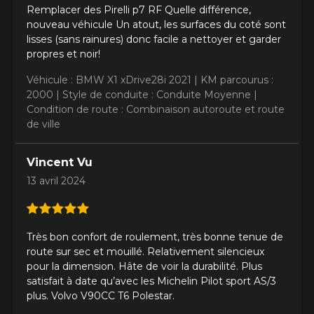
Remplacer des Pirelli p7 RF Quelle différence,
nouveau véhicule Un atout, les surfaces du coté sont
lisses (sans rainures) donc facile a nettoyer et garder
propres et noir!
Véhicule : BMW X1 xDrive28i 2021 |
KM parcourus :
2000 |
Style de conduite : Conduite Moyenne |
Condition de route : Combinaison autoroute et route
de ville
Vincent Vu
13 avril 2024
Très bon confort de roulement, très bonne tenue de
route sur sec et mouillé. Relativement silencieux
AJOUTER UN AVIS
pour la dimension. Hâte de voir la durabilité. Plus
Clo
satisfait à date qu’avec les Michelin Pilot sport AS/3
Votre avis concernant le
plus. Volvo V90CC T6 Polestar.