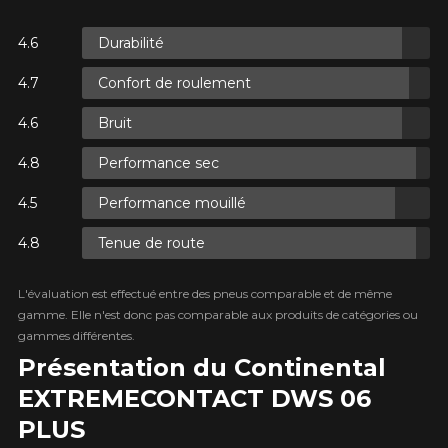
Durabilité
S.
Confort de roulement
S.
Bruit
Performance sec
Performance mouillé
Tenue de route
S.
L'évaluation est effectué entre des pneus comparable et de même
gamme. Elle n'est donc pas comparable aux produits de catégories ou
gammes différentes.
Présentation du Continental
EXTREME​CONTACT DWS 06
PLUS