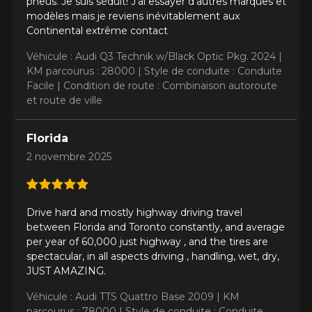
pneus. Je suis séduit! J’ai essayer d’autres marques et
modèles mais je reviens inévitablement aux
Continental extrême contact
Véhicule : Audi Q3 Technik w/Black Optic Pkg. 2024 |
KM parcourus : 28000 |
Style de conduite : Conduite
Facile |
Condition de route : Combinaison autoroute
et route de ville
Florida
2 novembre 2025
Drive hard and mostly highway driving travel
between Florida and Toronto constantly, and average
per year of 60,000 just highway , and the tires are
spectacular, in all aspects driving , handling, wet, dry,
JUST AMAZING.
Véhicule : Audi TTS Quattro Base 2009 |
KM
parcourus : 78000 |
Style de conduite : Conduite