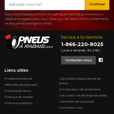
Courriel
Confirmer
Nous nous engageons à vous envoyer seulement des promotions ou
rabais avantageux pour vous. Votre courriel restera 100% confidentiel et
ne sera jamais partagé ou vendu.
Service à la clientèle
1-866-220-8025
Lundi à Vendredi : 8h à 18h
Face
Contactez-nous
Liens utiles
Procédures d'achat
Calculateur d'équivalence de
pneus
Méthodes de paiement
Comparateur de dimensions
Politique de retour
Calculateur de décalage de jantes
Politique de cookies
L'entretien de vos pneus
Foire aux questions
Contactez-nous