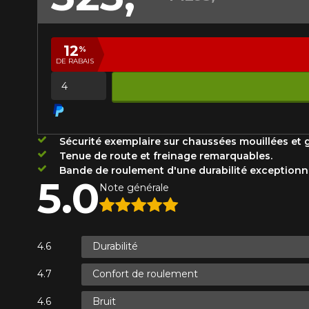
Année
12
%
DE RABAIS
KM parcourus
VOICI LES DIMENSIONS POUR 
Quantité
Votre avis
Que magasinez-vous?
Sécurité exemplaire sur chaussées mouillées et g
Note
Tenue de route et freinage remarquables.
1
2
3
4
5
Bande de roulement d'une durabilité exceptionne
Malheureusement, 
5.0
Note générale
présentement. Nous
Commentaire
service à la client
1-866-220-802
Durabilité
Confort de roulement
*Attention cette dimension représent
Envoyer
Annuler
véhicule directement avant de co
Bruit