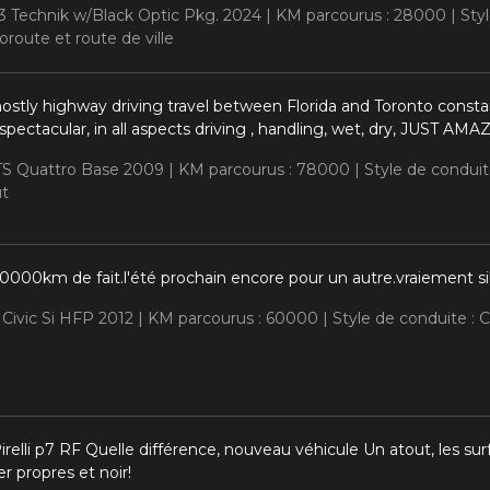
Q3 Technik w/Black Optic Pkg. 2024 |
KM parcourus : 28000 |
Sty
route et route de ville
ostly highway driving travel between Florida and Toronto constan
 spectacular, in all aspects driving , handling, wet, dry, JUST AMA
TTS Quattro Base 2009 |
KM parcourus : 78000 |
Style de condui
ut
60000km de fait.l'été prochain encore pour un autre.vraiement 
 Civic Si HFP 2012 |
KM parcourus : 60000 |
Style de conduite :
elli p7 RF Quelle différence, nouveau véhicule Un atout, les surfa
r propres et noir!