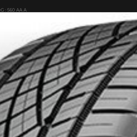
G : 560 AA A
NIMUM DE 500$ AVANT TAXES.
PLUS D'INFO