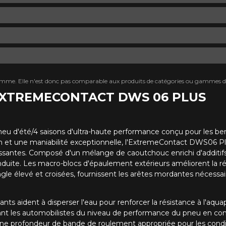
mme. Elle n'est donc pas comparable aux produits de catégories ou gammes di
 EXTREME​CONTACT DWS 06 PLUS
d'été/4 saisons d'ultra-haute performance conçu pour les berli
on et une maniabilité exceptionnelle, l'ExtremeContact DWS06 Pl
ssantes. Composé d'un mélange de caoutchouc enrichi d'additifs d
nduite. Les macro-blocs d'épaulement extérieurs améliorent la réac
gle élevé et croisées, fournissent les arêtes mordantes nécessair
nts aident à disperser l'eau pour renforcer la résistance à l'aqu
mant les automobilistes du niveau de performance du pneu en co
ne profondeur de bande de roulement appropriée pour les conditi