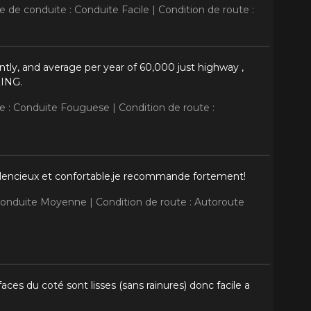
le de conduite : Conduite Facile |
Condition de route :
tly, and average per year of 60,000 just highway ,
ZING.
te : Conduite Fouguese |
Condition de route :
silencieux et confortable.je recommande fortement!
 Conduite Moyenne |
Condition de route : Autoroute
ces du coté sont lisses (sans rainures) donc facile a