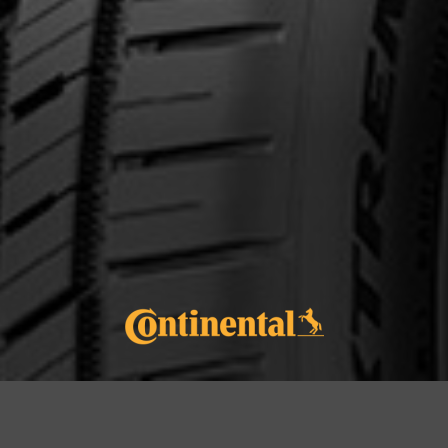
cernant le EXTREME​CONTACT DWS 
Courriel