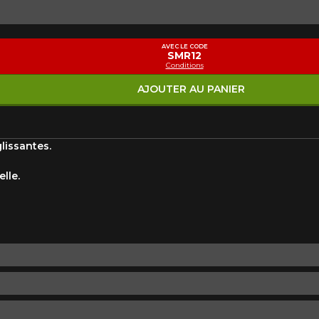
Marque
Modèle
AVEC LE CODE
SMR12
Conditions
Style de conduite
Condition de route
VOTRE VÉHICULE
AJOUTER AU PANIER
lissantes.
lle.
aucun résultat ne convenant parfaitement à votre recherche n'e
 aimerions vous aider à trouver le produit qu'il vous faut. N'hés
èle, qui se fera un plaisir de rechercher des options pour votre con
5
e une possibilité d'équipement pour votre véhicule, vous devez vérifier l'exacti
mmander.