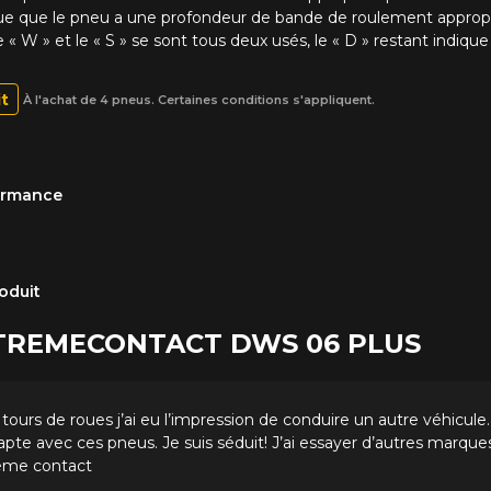
indique que le pneu a une profondeur de bande de roulement appro
e « W » et le « S » se sont tous deux usés, le « D » restant indi
it
À l'achat de 4 pneus. Certaines conditions s'appliquent.
formance
oduit
 EXTREME​CONTACT DWS 06 PLUS
tours de roues j’ai eu l’impression de conduire un autre véhicule.
apte avec ces pneus. Je suis séduit! J’ai essayer d’autres marqu
rême contact