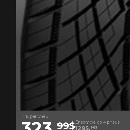
AJOUTER UN AVIS
Votre avis con
Nom
Prix par pneu
323,
Ensemble de 4 pneus :
99$
Votre véhicule
1295,
96$