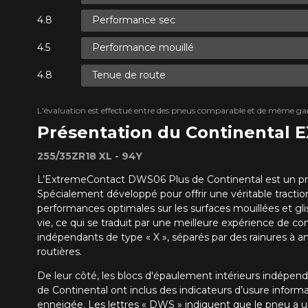
Performance sec
Performance mouillé
Tenue de route
L'évaluation est effectué entre des pneus comparable et de même ga
Présentation du Continental
255/35ZR18 XL - 94Y
L’ExtremeContact DWS06 Plus de Continental est un pneu 
Spécialement développé pour offrir une véritable tracti
performances optimales sur les surfaces mouillées et gli
vie, ce qui se traduit par une meilleure expérience de co
indépendants de type « X », séparés par des rainures à an
routières.
De leur côté, les blocs d'épaulement intérieurs indépenda
de Continental ont inclus des indicateurs d’usure infor
enneigée. Les lettres « DWS » indiquent que le pneu a u