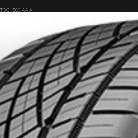
TQG : 560 AA A
IONNÉS. MINIMUM DE 500$ AVANT TAXES.
PLUS D'INFO