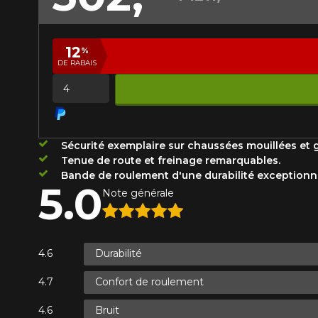
Année
12
%
DE RABAIS
KM parcourus
VOICI LES DIMENSIONS POUR 
Quantité
Votre avis
Que magasinez-vous?
Sécurité exemplaire sur chaussées mouillées et g
Note
Tenue de route et freinage remarquables.
1
2
3
4
5
Bande de roulement d'une durabilité exceptionne
Malheureusement, 
5.0
Note générale
présentement. Nous
Commentaire
service à la client
1-866-220-802
Durabilité
Confort de roulement
*Attention cette dimension représent
Envoyer
Annuler
véhicule directement avant de co
Bruit