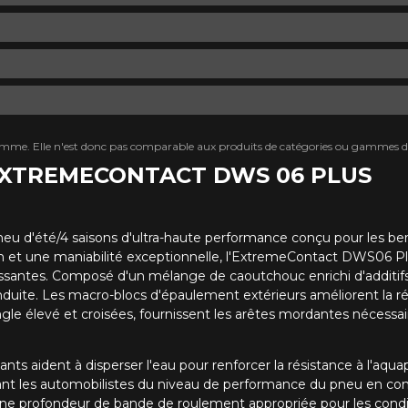
mme. Elle n'est donc pas comparable aux produits de catégories ou gammes di
 EXTREME​CONTACT DWS 06 PLUS
d'été/4 saisons d'ultra-haute performance conçu pour les berli
on et une maniabilité exceptionnelle, l'ExtremeContact DWS06 Pl
ssantes. Composé d'un mélange de caoutchouc enrichi d'additifs d
nduite. Les macro-blocs d'épaulement extérieurs améliorent la réac
gle élevé et croisées, fournissent les arêtes mordantes nécessair
nts aident à disperser l'eau pour renforcer la résistance à l'aqu
mant les automobilistes du niveau de performance du pneu en co
ne profondeur de bande de roulement appropriée pour les conditi