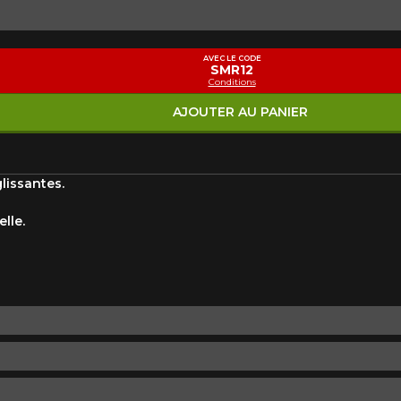
Marque
Modèle
AVEC LE CODE
SMR12
Conditions
Style de conduite
Condition de route
VOTRE VÉHICULE
AJOUTER AU PANIER
lissantes.
lle.
aucun résultat ne convenant parfaitement à votre recherche n'e
 aimerions vous aider à trouver le produit qu'il vous faut. N'hés
èle, qui se fera un plaisir de rechercher des options pour votre con
5
e une possibilité d'équipement pour votre véhicule, vous devez vérifier l'exacti
mmander.