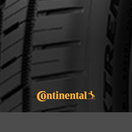
cernant le EXTREME​CONTACT DWS 
Courriel