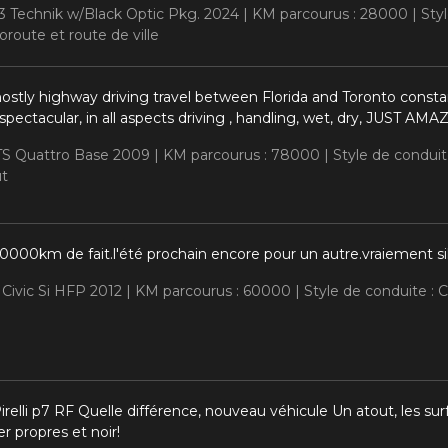
Q3 Technik w/Black Optic Pkg. 2024 |
KM parcourus : 28000 |
Sty
route et route de ville
ostly highway driving travel between Florida and Toronto constan
 spectacular, in all aspects driving , handling, wet, dry, JUST AMA
TTS Quattro Base 2009 |
KM parcourus : 78000 |
Style de condui
ut
60000km de fait.l'été prochain encore pour un autre.vraiement 
 Civic Si HFP 2012 |
KM parcourus : 60000 |
Style de conduite :
elli p7 RF Quelle différence, nouveau véhicule Un atout, les surfa
r propres et noir!