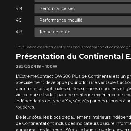
Performance sec
Performance mouillé
Tenue de route
L'évaluation est effectué entre des pneus comparable et de même ga
Présentation du Continental
235/55ZR18 - 100W
L’ExtremeContact DWS06 Plus de Continental est un pneu 
Spécialement développé pour offrir une véritable tracti
performances optimales sur les surfaces mouillées et gli
vie, ce qui se traduit par une meilleure expérience de co
indépendants de type « X », séparés par des rainures à an
routières.
De leur côté, les blocs d'épaulement intérieurs indépenda
de Continental ont inclus des indicateurs d’usure infor
enneigée. Les lettres « DWS » indiquent que le pneu a u