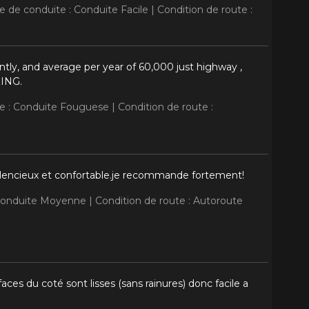
le de conduite : Conduite Facile |
Condition de route :
tly, and average per year of 60,000 just highway ,
ZING.
te : Conduite Fouguese |
Condition de route :
silencieux et confortable.je recommande fortement!
 Conduite Moyenne |
Condition de route : Autoroute
ces du coté sont lisses (sans rainures) donc facile a