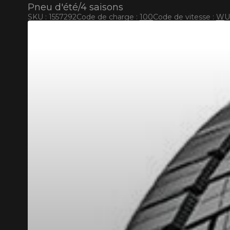
Pneu d'été/4 saisons
SKU : 1557292
Code de charge :
100
Code de vitesse :
W
U
RABAIS10
CODE PROMO
POUR UN TEMPS LIMITÉ SUR PRODUITS SÉLECT