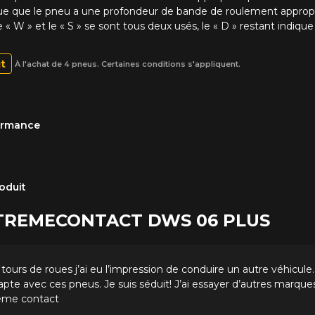
indique que le pneu a une profondeur de bande de roulement appro
e « W » et le « S » se sont tous deux usés, le « D » restant indi
it
À l'achat de 4 pneus. Certaines conditions s'appliquent.
formance
oduit
 EXTREME​CONTACT DWS 06 PLUS
tours de roues j’ai eu l’impression de conduire un autre véhicule.
apte avec ces pneus. Je suis séduit! J’ai essayer d’autres marqu
rême contact