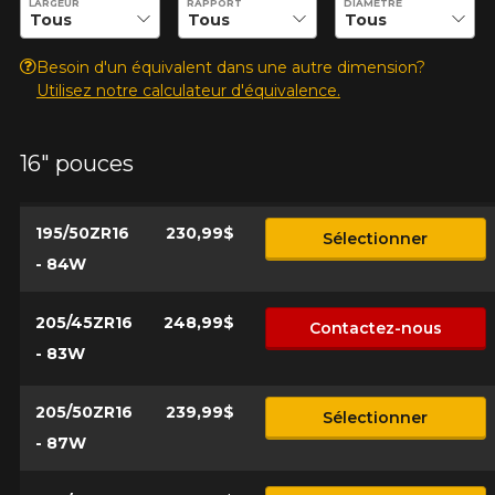
LARGEUR
RAPPORT
DIAMÈTRE
d'équipement pour votre véhicule, vous devez vérifier
l'exactitude de l'information sur votre véhicule directement
Annuler
avant de commander.
Besoin d'un équivalent dans une autre dimension?
Utilisez notre calculateur d'équivalence.
16" pouces
195/50ZR16
230,99$
Sélectionner
- 84W
205/45ZR16
248,99$
Contactez-nous
- 83W
205/50ZR16
239,99$
Sélectionner
- 87W