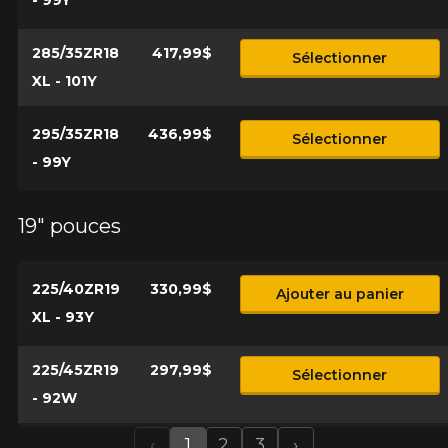
- 99Y
285/35ZR18
417,99$
Sélectionner
XL - 101Y
295/35ZR18
436,99$
Sélectionner
- 99Y
19" pouces
225/40ZR19
330,99$
Ajouter au panier
XL - 93Y
225/45ZR19
297,99$
Sélectionner
- 92W
‹
1
2
3
›