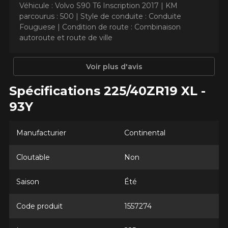
Véhicule : Volvo S90 T6 Inscription 2017 |
KM
parcourus : 500 |
Style de conduite : Conduite
Fouguese |
Condition de route : Combinaison
AJOUTER UN AVIS
autoroute et route de ville
Clo
Votre avis concernant le
Voir plus d'avis
EXTREME​CONTACT DWS 06
Spécifications 225/40ZR19 XL -
PLUS
93Y
Nom
Manufacturier
Continental
Cloutable
Non
Courriel
Saison
Été
Votre véhicule
Code produit
1557274
Année