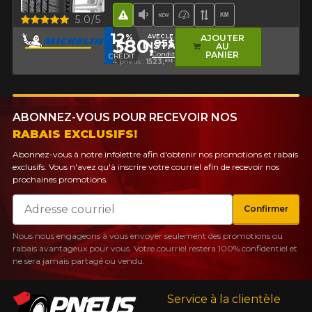
Hasard routier
Faible niveau sonore
Nouveau produit
Pneu haute performa
Bande de rouleme
Haut kilométra
Aperçu
5.0/5
12
%
AVEC LE CODE
AJOUTER
380,
95$
INSTALL12
AU
EN
Conditions
PANIER
CRÉDIT
4 pneus :
1523,
80$
ABONNEZ-VOUS POUR RECEVOIR NOS
RABAIS EXCLUSIFS!
Abonnez-vous à notre infolettre afin d'obtenir nos promotions et rabais
exclusifs. Vous n'avez qu'à inscrire votre courriel afin de recevoir nos
prochaines promotions.
Courriel
Confirmer
Nous nous engageons à vous envoyer seulement des promotions ou
rabais avantageux pour vous. Votre courriel restera 100% confidentiel et
ne sera jamais partagé ou vendu.
Service à la clientèle