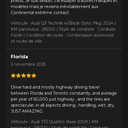
pneus. Je suis séduit! J’ai essayer d’autres marques et
modèles mais je reviens inévitablement aux
Continental extrême contact
Véhicule : Audi Q3 Technik w/Black Optic Pkg. 2024 |
KM parcourus : 28000 |
Style de conduite : Conduite
Facile |
Condition de route : Combinaison autoroute
et route de ville
Florida
2 novembre 2025
Drive hard and mostly highway driving travel
between Florida and Toronto constantly, and average
per year of 60,000 just highway , and the tires are
spectacular, in all aspects driving , handling, wet, dry,
JUST AMAZING.
Véhicule : Audi TTS Quattro Base 2009 |
KM
parcourus : 78000 |
Style de conduite : Conduite