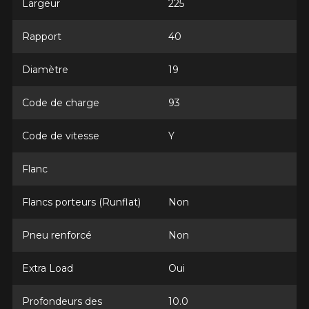
Largeur
225
Rapport
40
Marque
Diamètre
19
Code de charge
93
Modèle
Code de vitesse
Y
Flanc
Option
Flancs porteurs (Runflat)
Non
Pneu renforcé
Non
KM parcourus
Extra Load
Oui
Profondeurs des
10.0