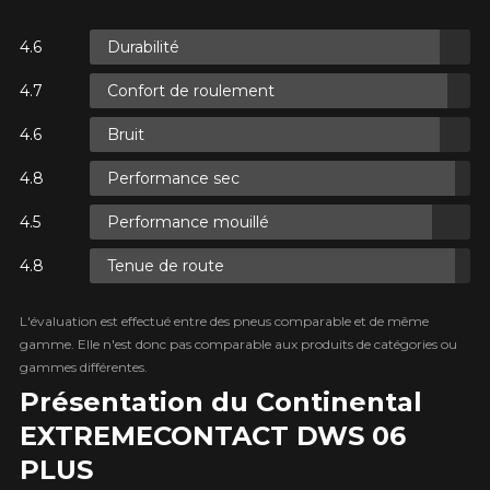
Durabilité
S.
Confort de roulement
S.
Bruit
Performance sec
Performance mouillé
Tenue de route
S.
L'évaluation est effectué entre des pneus comparable et de même
gamme. Elle n'est donc pas comparable aux produits de catégories ou
gammes différentes.
Présentation du Continental
EXTREME​CONTACT DWS 06
PLUS