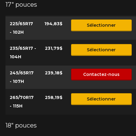
17" pouces
*Attention cette dimension représente une possibilité
Envoyer
d'équipement pour votre véhicule, vous devez vérifier
l'exactitude de l'information sur votre véhicule directement
Annuler
avant de commander.
225/65R17
194,83$
Sélectionner
- 102H
235/65R17 -
231,79$
Sélectionner
104H
245/65R17
239,18$
Contactez-nous
- 107H
265/70R17
258,19$
Sélectionner
- 115H
18" pouces