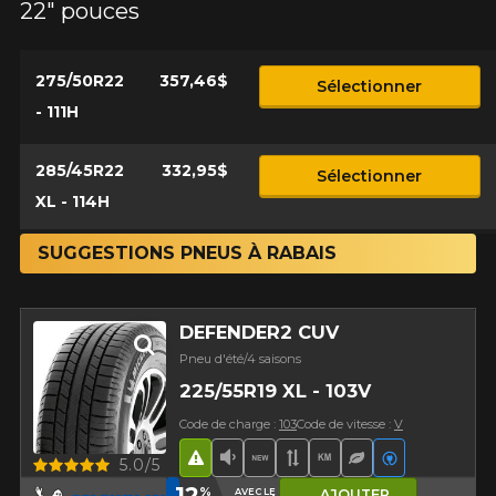
22" pouces
275/50R22
357,46$
Sélectionner
- 111H
285/45R22
332,95$
Sélectionner
XL - 114H
SUGGESTIONS PNEUS À RABAIS
DEFENDER2 CUV
Pneu d'été/4 saisons
225/55R19 XL - 103V
Code de charge :
103
Code de vitesse :
V
Hasard routier
Faible niveau sonore
Nouveau produit
Bande de roulement 
Haut kilométrage
Pneu écologiq
Véhicules é
Aperçu
5.0/5
12
%
AVEC LE CODE
AJOUTER