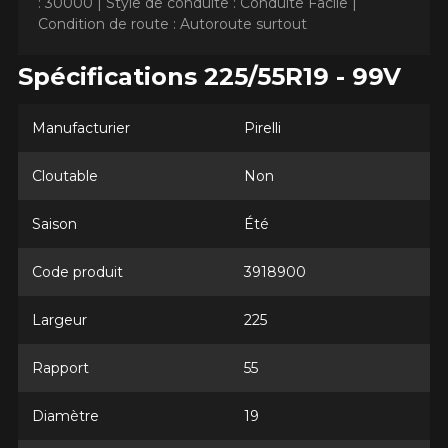
: 30000 |
Style de conduite : Conduite Facile |
Condition de route : Autoroute surtout
Spécifications 225/55R19 - 99V
AJOUTER UN AVIS
Manufacturier
Pirelli
Clo
Votre avis concernant le
Cloutable
Non
SCORPION AS PLUS 3
Saison
Été
Nom
Code produit
3918900
Largeur
225
Courriel
Rapport
55
Diamètre
19
Votre véhicule