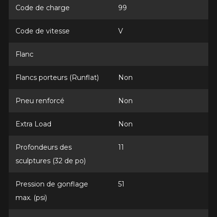
Année
Code de charge
99
Code de vitesse
V
Marque
Flanc
Flancs porteurs (Runflat)
Non
Modèle
Pneu renforcé
Non
Extra Load
Non
Profondeurs des
11
Option
sculptures (32 de po)
Pression de gonflage
51
KM parcourus
max. (psi)