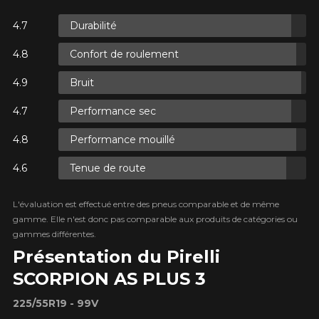
Durabilité
ES.
Confort de roulement
ES.
Bruit
Performance sec
Performance mouillé
Tenue de route
ES.
L'évaluation est effectué entre des pneus comparable et de même
gamme. Elle n'est donc pas comparable aux produits de catégories ou
gammes différentes.
Présentation du Pirelli
SCORPION AS PLUS 3
225/55R19 - 99V