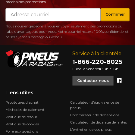
prochaines promotions.
Courriel
Confirmer
Nous nous engageons à vous envoyer seulement des promotions ou
rabais avantageux pour vous. Votre courriel restera 100% confidentiel et
ne sera jamais partagé ou vendu.
Service à la clientèle
1-866-220-8025
Lundi à Vendredi : 8h à 18h
Face
Contactez-nous
Liens utiles
Procédures d'achat
Calculateur d'équivalence de
pneus
Méthodes de paiement
Comparateur de dimensions
Politique de retour
Calculateur de décalage de jantes
Politique de cookies
L'entretien de vos pneus
Foire aux questions