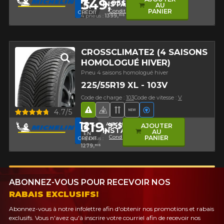
349,
95$
INSTALL12
AU
EN
Conditions
PANIER
CRÉDIT
4 pneus :
1399,
80$
CROSSCLIMATE2 (4 SAISONS
HOMOLOGUÉ HIVER)
Pneu 4 saisons homologué hiver
225/55R19 XL - 103V
Code de charge :
103
Code de vitesse :
V
Aperçu
4.7/5
Hasard routier
Pneu 4 saisons homologué hi
Bande de roulement direc
Nouveau produit
Véhicules électriq
319,
12
95$
%
AVEC LE CODE
AJOUTER
INSTALL12
AU
EN
Conditions
PANIER
CRÉDIT
4 pneus :
1279,
80$
ABONNEZ-VOUS POUR RECEVOIR NOS
RABAIS EXCLUSIFS!
Abonnez-vous à notre infolettre afin d'obtenir nos promotions et rabais
exclusifs. Vous n'avez qu'à inscrire votre courriel afin de recevoir nos