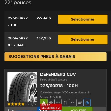
22" pouces
275/50R22
357,46$
Sélectionner
- 111H
285/45R22
332,95$
Sélectionner
XL - 114H
SUGGESTIONS PNEUS À RABAIS
DEFENDER2 CUV
Pneu d'été/4 saisons
225/60R18 - 100H
Code de charge :
100
Code de vitesse :
H
UTQG : 840 B-B
Aperçu
5.0/5
Hasard routier
Faible niveau sonore
Nouveau produit
Bande de roulement 
Haut kilométrage
Pneu écologiq
Véhicules é
RESTE
SEULEMENT 2
12
%
AVEC LE CODE
AJOUTER