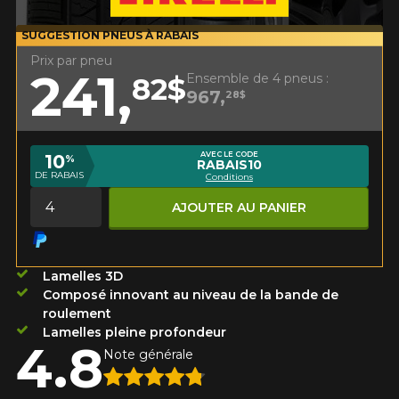
Utilisez notre outil de recherche pas
véhicule pour une compatibilité
Calculateur de décalage de jantes
PROMOTIONS EN COURS
garantie*.
SUGGESTION PNEUS À RABAIS
L'entretien de vos pneus
Prix par pneu
LIVRAISON RAPIDE
APPLICABLE SUR TOUT ACHAT
241,
KUMHO12
CODE PROMO
DE 4 PNEUS DE MARQUE
Ensemble de 4 pneus :
82$
Votre ensemble de pneus et jantes vous
KUMHO*
PLUS D'INFO
INFORMATIONS
967,
28$
sera livré rapidement.
APPLICABLE SUR TOUT ACHAT
KUMHO12
CODE PROMO
DE 4 PNEUS DE MARQUE
Qui sommes-nous ?
KUMHO*
PLUS D'INFO
PROMOTIONS EN COURS
AVEC LE CODE
10
Procédures d'achat
%
RABAIS10
APPLICABLE SUR TOUT ACHAT
KUMHO12
CODE PROMO
DE 4 PNEUS DE MARQUE
DE RABAIS
Conditions
Méthodes de paiement
KUMHO*
PLUS D'INFO
Quantité
Protection contre les hasards routiers
AJOUTER AU PANIER
Politique de retour
Foire aux questions
Lamelles 3D
APPLICABLE SUR TOUT ACHAT
KUMHO12
Composé innovant au niveau de la bande de
CODE PROMO
DE 4 PNEUS DE MARQUE
KUMHO*
PLUS D'INFO
roulement
Lamelles pleine profondeur
4.8
Note générale
ES.