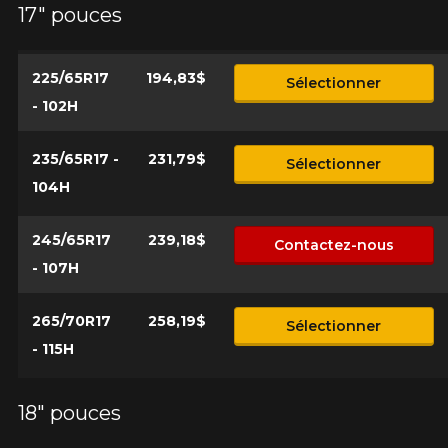
17" pouces
*Attention cette dimension représente une possibilité
Envoyer
d'équipement pour votre véhicule, vous devez vérifier
l'exactitude de l'information sur votre véhicule directement
Annuler
avant de commander.
225/65R17
194,83$
Sélectionner
- 102H
235/65R17 -
231,79$
Sélectionner
104H
245/65R17
239,18$
Contactez-nous
- 107H
265/70R17
258,19$
Sélectionner
- 115H
18" pouces