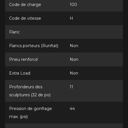
Année
Code de charge
100
Code de vitesse
H
Marque
Flanc
Flancs porteurs (Runflat)
Non
Modèle
Pneu renforcé
Non
Extra Load
Non
Profondeurs des
11
Option
sculptures (32 de po)
Pression de gonflage
44
KM parcourus
max. (psi)