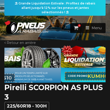
⛱️ Grande Liquidation Estivale : Profitez de rabais
allant jusqu'à 12% sur les pneus et jantes
sélectionnés ! ⛱️
0
Panier
Menu
Retour en arrière
ACCUEIL
PNEUS
ROUES
APPLICABLE SUR TOUT ACHAT DE 4
RECHERCHE DE PNEUS
KUMHO12
VOIR TOUT
CODE PROMO
PNEUS DE MARQUE KUMHO*
PLUS
D'INFO
Pirelli SCORPION AS PLUS
ENSEMBLES
Rechercher par
RECHERCHE DE ROUES
VOIR TOUT
Par dimensions
Par véhicule
3
PROMOTIONS
RECHERCHE D'ENSEMBLES
Recherche par dimensions
LARGEUR
RAPPORT
DIAMÈTRE
Par véhicule
Par dimensions
225/60R18 - 100H
PNEUS & JANTES