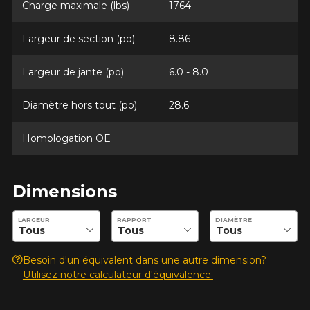
Charge maximale (lbs)
1764
VOICI LES DIMENSIONS POUR VOTRE VÉHICULE
Fe
Largeur de section (po)
8.86
Style de conduite
Que magasinez-vous?
Largeur de jante (po)
6.0 - 8.0
Diamètre hors tout (po)
28.6
Condition de route
Homologation OE
Malheureusement, aucun résultat ne
convenant parfaitement à votre
Votre avis
recherche n'est disponible en ligne
présentement. Nous aimerions vous
Note
Dimensions
aider à trouver le produit qu'il vous faut.
1
2
3
4
5
N'hésitez pas à contacter notre service
Entrez les dimensions souhaitées pour vérifier la disponibilité 
LARGEUR
RAPPORT
DIAMÈTRE
à la clientèle, qui se fera un plaisir de
Commentaire
rechercher des options pour votre
configuration.
Besoin d'un équivalent dans une autre dimension?
Utilisez notre calculateur d'équivalence.
1-866-220-8025