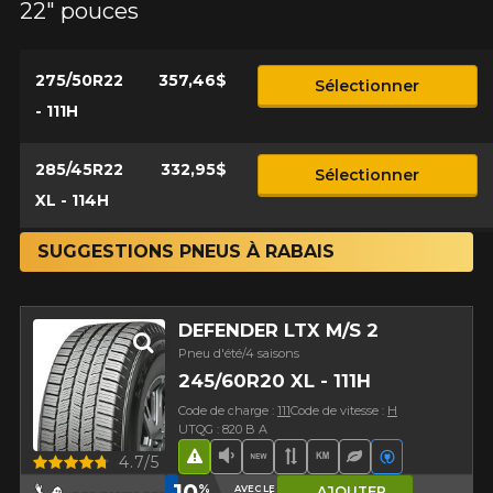
22" pouces
275/50R22
357,46$
Sélectionner
- 111H
285/45R22
332,95$
Sélectionner
XL - 114H
SUGGESTIONS PNEUS À RABAIS
DEFENDER LTX M/S 2
Pneu d'été/4 saisons
245/60R20 XL - 111H
Code de charge :
111
Code de vitesse :
H
UTQG : 820 B A
Aperçu
4.7/5
Hasard routier
Faible niveau sonore
Nouveau produit
Bande de roulement 
Haut kilométrage
Pneu écologiq
Véhicules é
10
%
AVEC LE CODE
AJOUTER