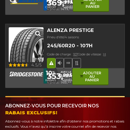
369,
95$
INSTALL10
AU
EN
Conditions
PANIER
CRÉDIT
4 pneus :
1479,
80$
ALENZA PRESTIGE
Pneu d'été/4 saisons
245/60R20 - 107H
Code de charge :
107
Code de vitesse :
H
Hasard routier
Faible niveau sonore
Haut kilométrage
Bande de roulement 
Aperçu
4.5/5
10
%
AVEC LE CODE
AJOUTER
353,
99$
RABAIS10
AU
DE
Conditions
PANIER
RABAIS
4 pneus :
1415,
96$
ABONNEZ-VOUS POUR RECEVOIR NOS
RABAIS EXCLUSIFS!
Abonnez-vous à notre infolettre afin d'obtenir nos promotions et rabais
exclusifs. Vous n'avez qu'à inscrire votre courriel afin de recevoir nos