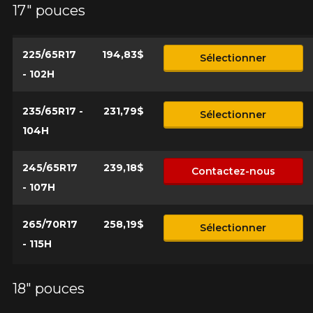
17" pouces
*Attention cette dimension représente une possibilité
Envoyer
d'équipement pour votre véhicule, vous devez vérifier
l'exactitude de l'information sur votre véhicule directement
Annuler
avant de commander.
225/65R17
194,83$
Sélectionner
- 102H
235/65R17 -
231,79$
Sélectionner
104H
245/65R17
239,18$
Contactez-nous
- 107H
265/70R17
258,19$
Sélectionner
- 115H
18" pouces