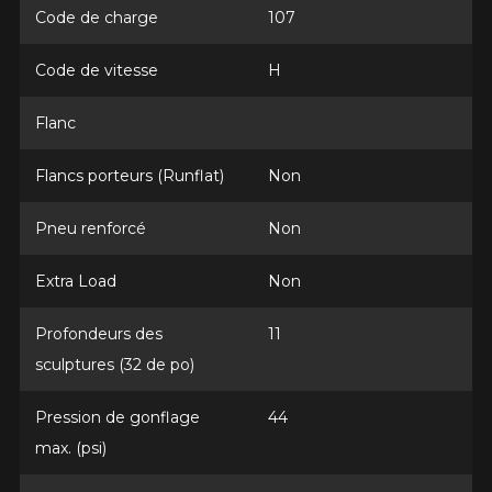
Année
Code de charge
107
Code de vitesse
H
Marque
Flanc
Flancs porteurs (Runflat)
Non
Modèle
Pneu renforcé
Non
Extra Load
Non
Profondeurs des
11
Option
sculptures (32 de po)
Pression de gonflage
44
KM parcourus
max. (psi)