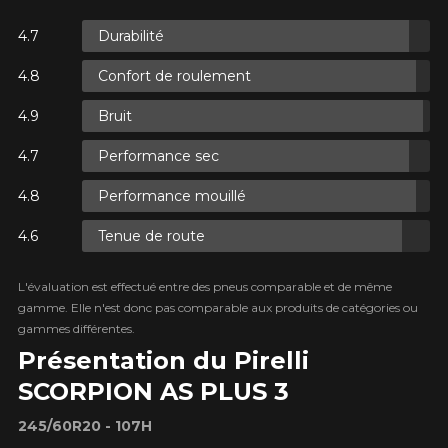
Durabilité
ES.
Confort de roulement
ES.
Bruit
Performance sec
Performance mouillé
Tenue de route
ES.
L'évaluation est effectué entre des pneus comparable et de même
gamme. Elle n'est donc pas comparable aux produits de catégories ou
gammes différentes.
Présentation du Pirelli
SCORPION AS PLUS 3
245/60R20 - 107H