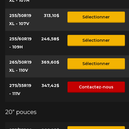
XL - 107H
255/50R19
313,10$
Sélectionner
XL - 107V
255/60R19
246,58$
Sélectionner
- 109H
265/50R19
369,60$
Sélectionner
XL - 110V
275/55R19
347,42$
Contactez-nous
- 111V
20" pouces