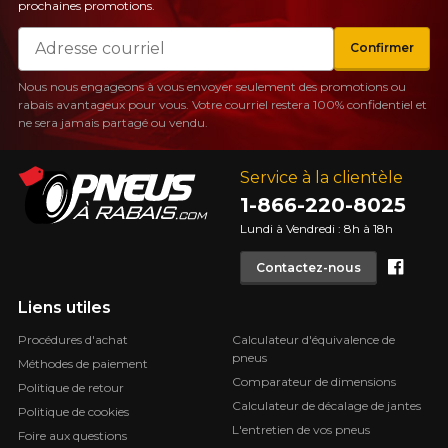
prochaines promotions.
Courriel
Confirmer
Nous nous engageons à vous envoyer seulement des promotions ou
rabais avantageux pour vous. Votre courriel restera 100% confidentiel et
ne sera jamais partagé ou vendu.
Service à la clientèle
1-866-220-8025
Lundi à Vendredi : 8h à 18h
Face
Contactez-nous
Liens utiles
Procédures d'achat
Calculateur d'équivalence de
pneus
Méthodes de paiement
Comparateur de dimensions
Politique de retour
Calculateur de décalage de jantes
Politique de cookies
L'entretien de vos pneus
Foire aux questions