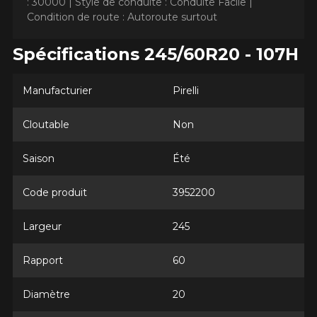
: 30000 |
Style de conduite : Conduite Facile |
Condition de route : Autoroute surtout
Spécifications 245/60R20 - 107H
AJOUTER UN AVIS
Manufacturier
Pirelli
Clo
Votre avis concernant le
Cloutable
Non
SCORPION AS PLUS 3
Saison
Été
Nom
Code produit
3952200
Largeur
245
Courriel
Rapport
60
Diamètre
20
Votre véhicule