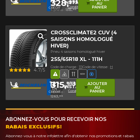
328,
95$
INSTALL12
AU
EN
Conditions
PANIER
CRÉDIT
4 pneus :
1315,
80$
CROSSCLIMATE2 CUV (4
SAISONS HOMOLOGUÉ
HIVER)
Pneu 4 saisons homologué hiver
255/65R18 XL - 111H
Code de charge :
111
Code de vitesse :
H
Aperçu
4.7/5
Hasard routier
Pneu 4 saisons homologué hi
Bande de roulement direc
Nouveau produit
Véhicules électriq
315,
12
95$
%
AVEC LE CODE
AJOUTER
INSTALL12
AU
EN
Conditions
PANIER
CRÉDIT
4 pneus :
1263,
80$
ABONNEZ-VOUS POUR RECEVOIR NOS
RABAIS EXCLUSIFS!
Abonnez-vous à notre infolettre afin d'obtenir nos promotions et rabais