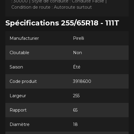
: 30000 |
Style de conduite : Conduite Facile |
Condition de route : Autoroute surtout
Spécifications 255/65R18 - 111T
Manufacturier
AJOUTER UN AVIS
Pirelli
Clo
Votre avis concernant le
Cloutable
Non
SCORPION AS PLUS 3
Saison
Été
Nom
Code produit
3918600
Largeur
255
Courriel
Rapport
65
Diamètre
18
Votre véhicule