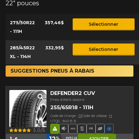
22" pouces
275/50R22
357,46$
Sélectionner
- 111H
285/45R22
332,95$
Sélectionner
XL - 114H
SUGGESTIONS PNEUS À RABAIS
DEFENDER2 CUV
Pneu d'été/4 saisons
255/65R18 - 111H
Code de charge :
111
Code de vitesse :
H
UTQG : 840 B B
Aperçu
5.0/5
Hasard routier
Faible niveau sonore
Nouveau produit
Bande de roulement 
Haut kilométrage
Pneu écologiq
Véhicules é
12
%
AVEC LE CODE
AJOUTER