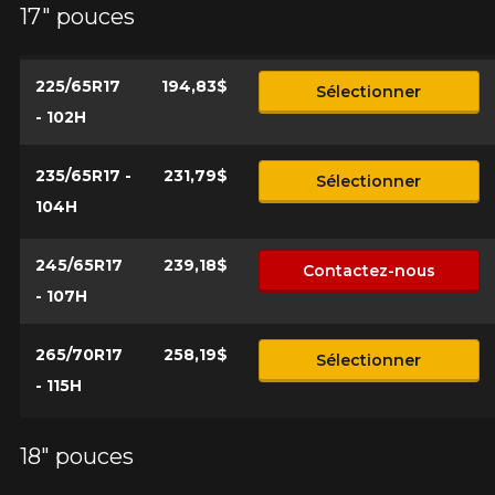
17" pouces
*Attention cette dimension représente une possibilité
Envoyer
d'équipement pour votre véhicule, vous devez vérifier
l'exactitude de l'information sur votre véhicule directement
Annuler
avant de commander.
225/65R17
194,83$
Sélectionner
- 102H
235/65R17 -
231,79$
Sélectionner
104H
245/65R17
239,18$
Contactez-nous
- 107H
265/70R17
258,19$
Sélectionner
- 115H
18" pouces