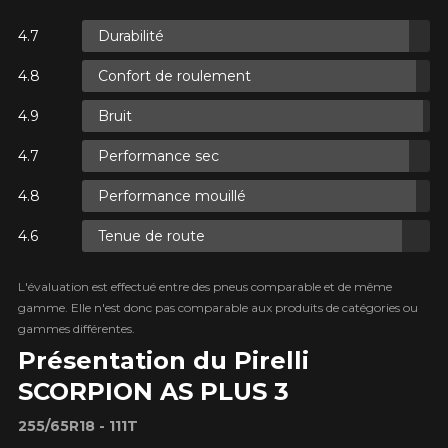
Durabilité
S.
Confort de roulement
S.
Bruit
Performance sec
Performance mouillé
Tenue de route
S.
L'évaluation est effectué entre des pneus comparable et de même
gamme. Elle n'est donc pas comparable aux produits de catégories ou
gammes différentes.
Présentation du Pirelli
SCORPION AS PLUS 3
255/65R18 - 111T