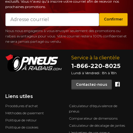
exclusifs. Vous n'avez qu'à inscrire votre courriel afin de recevoir nos
prochaines promotions.
Courriel
Confirmer
Nous nous engageons à vous envoyer seulement des promotions ou
rabais avantageux pour vous. Votre courriel restera 100% confidentiel et
ne sera jamais partagé ou vendu.
Service à la clientèle
1-866-220-8025
Lundi à Vendredi : 8h à 18h
Face
Contactez-nous
Liens utiles
Procédures d'achat
Calculateur d'équivalence de
pneus
Méthodes de paiement
Comparateur de dimensions
Politique de retour
Calculateur de décalage de jantes
Politique de cookies
L'entretien de vos pneus