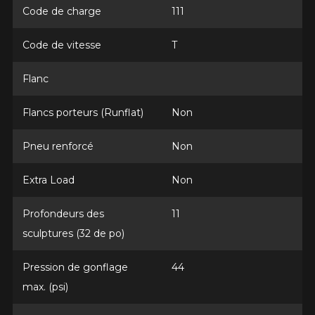
Année
Code de charge
111
Code de vitesse
T
Flanc
Marque
Flancs porteurs (Runflat)
Non
Pneu renforcé
Non
Modèle
Extra Load
Non
Profondeurs des
11
Option
sculptures (32 de po)
Pression de gonflage
44
max. (psi)
KM parcourus