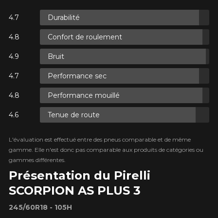
Durabilité
ES.
Confort de roulement
S.
Bruit
Performance sec
Performance mouillé
Tenue de route
ES.
L'évaluation est effectué entre des pneus comparable et de même
gamme. Elle n'est donc pas comparable aux produits de catégories ou
gammes différentes.
Présentation du Pirelli
SCORPION AS PLUS 3
245/60R18 - 105H