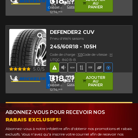
318,
INSTALL12
AU
EN
Conditions
PANIER
CRÉDIT
4 pneus :
1274,
84$
DEFENDER2 CUV
Pneu d'été/4 saisons
245/60R18 - 105H
Code de charge :
105
Code de vitesse :
H
UTQG : 840 B-B
Aperçu
5.0/5
Hasard routier
Faible niveau sonore
Nouveau produit
Bande de roulement 
Haut kilométrage
Pneu écologiq
Véhicules é
318,
12
71$
%
AVEC LE CODE
AJOUTER
INSTALL12
AU
EN
Conditions
PANIER
CRÉDIT
4 pneus :
1274,
84$
ABONNEZ-VOUS POUR RECEVOIR NOS
RABAIS EXCLUSIFS!
Abonnez-vous à notre infolettre afin d'obtenir nos promotions et rabais
exclusifs. Vous n'avez qu'à inscrire votre courriel afin de recevoir nos