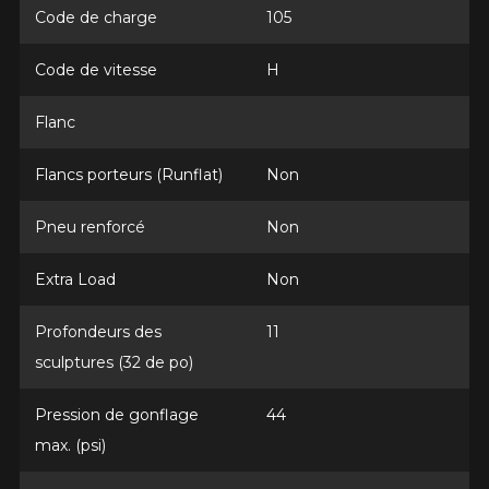
Année
Code de charge
105
Code de vitesse
H
Marque
Flanc
Flancs porteurs (Runflat)
Non
Modèle
Pneu renforcé
Non
Extra Load
Non
Profondeurs des
11
Option
sculptures (32 de po)
Pression de gonflage
44
KM parcourus
max. (psi)