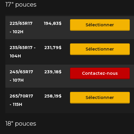
17" pouces
*Attention cette dimension représente une possibilité
Envoyer
d'équipement pour votre véhicule, vous devez vérifier
l'exactitude de l'information sur votre véhicule directement
Annuler
avant de commander.
225/65R17
194,83$
Sélectionner
- 102H
235/65R17 -
231,79$
Sélectionner
104H
245/65R17
239,18$
Contactez-nous
- 107H
265/70R17
258,19$
Sélectionner
- 115H
18" pouces