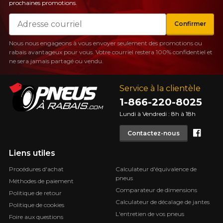
prochaines promotions.
Courriel
Confirmer
Nous nous engageons à vous envoyer seulement des promotions ou
rabais avantageux pour vous. Votre courriel restera 100% confidentiel et
ne sera jamais partagé ou vendu.
Service à la clientèle
1-866-220-8025
Lundi à Vendredi : 8h à 18h
Face
Contactez-nous
Liens utiles
Procédures d'achat
Calculateur d'équivalence de
pneus
Méthodes de paiement
Comparateur de dimensions
Politique de retour
Calculateur de décalage de jantes
Politique de cookies
L'entretien de vos pneus
Foire aux questions