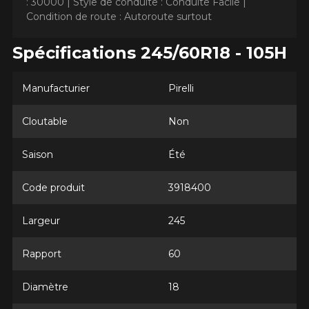
: 30000 |
Style de conduite : Conduite Facile |
Condition de route : Autoroute surtout
Spécifications 245/60R18 - 105H
AJOUTER UN AVIS
Manufacturier
Pirelli
Clo
Votre avis concernant le
Cloutable
Non
SCORPION AS PLUS 3
Saison
Été
Nom
Code produit
3918400
Largeur
245
Courriel
Rapport
60
Diamètre
18
Votre véhicule