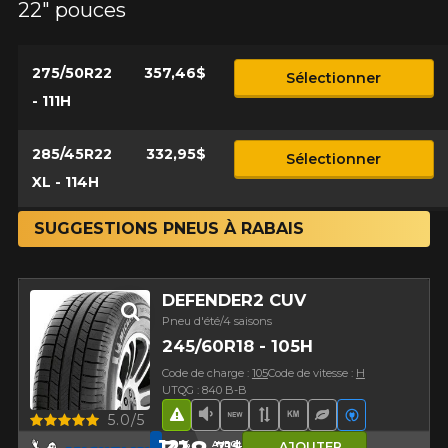
22" pouces
275/50R22
357,46$
Sélectionner
- 111H
285/45R22
332,95$
Sélectionner
XL - 114H
SUGGESTIONS PNEUS À RABAIS
DEFENDER2 CUV
Pneu d'été/4 saisons
245/60R18 - 105H
Code de charge :
105
Code de vitesse :
H
UTQG : 840 B-B
Aperçu
5.0/5
Hasard routier
Faible niveau sonore
Nouveau produit
Bande de roulement 
Haut kilométrage
Pneu écologiq
Véhicules é
12
71$
%
AVEC LE CODE
AJOUTER