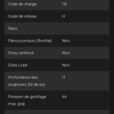
Code de charge
115
Année
Code de vitesse
H
Flanc
Marque
Flancs porteurs (Runflat)
Non
Pneu renforcé
Non
Modèle
Extra Load
Non
Profondeurs des
11
Option
sculptures (32 de po)
Pression de gonflage
44
max. (psi)
KM parcourus