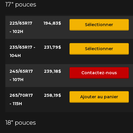
17" pouces
*Attention cette dimension représente une possibilité
Envoyer
d'équipement pour votre véhicule, vous devez vérifier
l'exactitude de l'information sur votre véhicule directement
Annuler
225/65R17
194,83$
Sélectionner
avant de commander.
- 102H
235/65R17 -
231,79$
Sélectionner
104H
245/65R17
239,18$
Contactez-nous
- 107H
265/70R17
258,19$
Ajouter au panier
- 115H
18" pouces