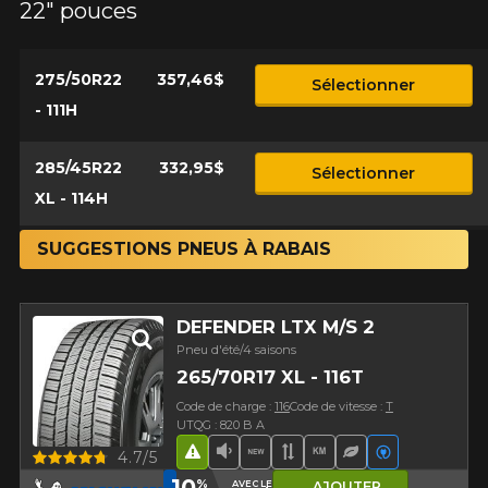
22" pouces
275/50R22
357,46$
Sélectionner
- 111H
285/45R22
332,95$
Sélectionner
XL - 114H
SUGGESTIONS PNEUS À RABAIS
DEFENDER LTX M/S 2
Pneu d'été/4 saisons
265/70R17 XL - 116T
Code de charge :
116
Code de vitesse :
T
UTQG : 820 B A
Aperçu
4.7/5
Hasard routier
Faible niveau sonore
Nouveau produit
Bande de roulement 
Haut kilométrage
Pneu écologiq
Véhicules é
10
%
AVEC LE CODE
AJOUTER