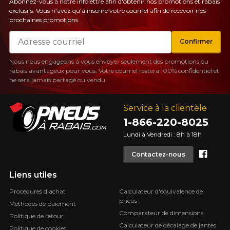
Abonnez-vous à notre infolettre afin d'obtenir nos promotions et rabais
exclusifs. Vous n'avez qu'à inscrire votre courriel afin de recevoir nos
prochaines promotions.
Courriel
Confirmer
Nous nous engageons à vous envoyer seulement des promotions ou
rabais avantageux pour vous. Votre courriel restera 100% confidentiel et
ne sera jamais partagé ou vendu.
Service à la clientèle
1-866-220-8025
Lundi à Vendredi : 8h à 18h
Face
Contactez-nous
Liens utiles
Procédures d'achat
Calculateur d'équivalence de
pneus
Méthodes de paiement
Comparateur de dimensions
Politique de retour
Calculateur de décalage de jantes
Politique de cookies