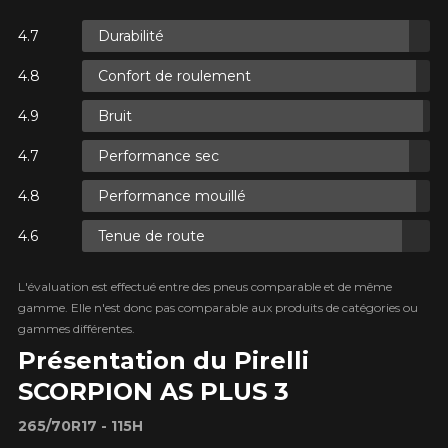
Durabilité
ES.
Confort de roulement
ES.
Bruit
Performance sec
Performance mouillé
Tenue de route
ES.
L'évaluation est effectué entre des pneus comparable et de même
gamme. Elle n'est donc pas comparable aux produits de catégories ou
gammes différentes.
Présentation du Pirelli
SCORPION AS PLUS 3
265/70R17 - 115H