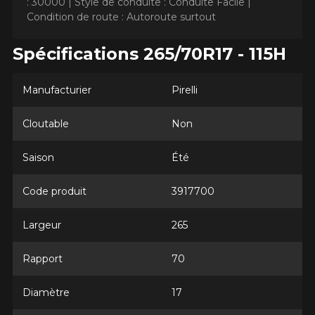
: 30000 |
Style de conduite : Conduite Facile |
Condition de route : Autoroute surtout
Spécifications 265/70R17 - 115H
Manufacturier
Pirelli
AJOUTER UN AVIS
Clo
Cloutable
Non
Votre avis concernant le
SCORPION AS PLUS 3
Saison
Été
Nom
Code produit
3917700
Largeur
265
Courriel
Rapport
70
Diamètre
17
Votre véhicule