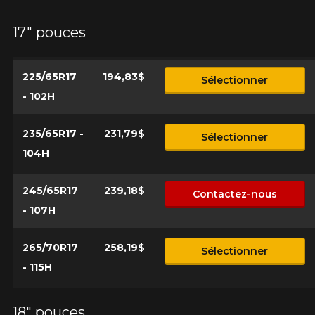
*Attention cette dimension représente une possibilité
Envoyer
17" pouces
d'équipement pour votre véhicule, vous devez vérifier
l'exactitude de l'information sur votre véhicule directement
Annuler
avant de commander.
225/65R17
194,83$
Sélectionner
- 102H
235/65R17 -
231,79$
Sélectionner
104H
245/65R17
239,18$
Contactez-nous
- 107H
265/70R17
258,19$
Sélectionner
- 115H
18" pouces