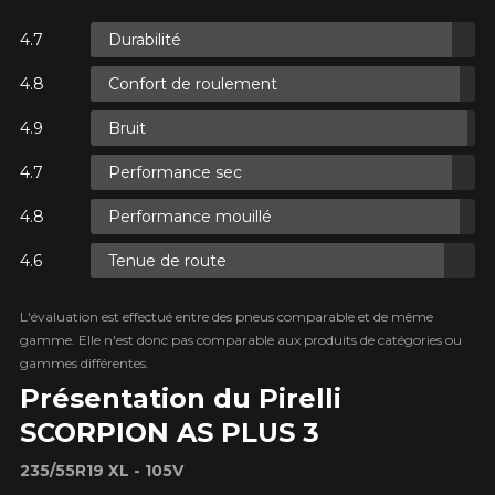
Durabilité
S.
Confort de roulement
S.
Bruit
Performance sec
Performance mouillé
Tenue de route
ES.
L'évaluation est effectué entre des pneus comparable et de même
gamme. Elle n'est donc pas comparable aux produits de catégories ou
gammes différentes.
Présentation du Pirelli
SCORPION AS PLUS 3
235/55R19 XL - 105V