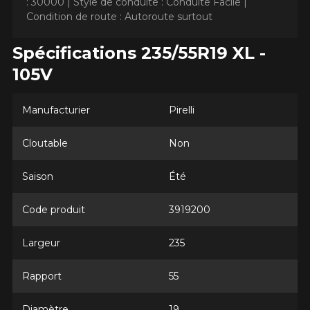
: 30000 |
Style de conduite : Conduite Facile |
Condition de route : Autoroute surtout
Spécifications 235/55R19 XL -
105V
AJOUTER UN AVIS
Clo
Manufacturier
Pirelli
Votre avis concernant le
Cloutable
Non
SCORPION AS PLUS 3
Saison
Été
Nom
Code produit
3919200
Largeur
235
Courriel
Rapport
55
Votre véhicule
Diamètre
19