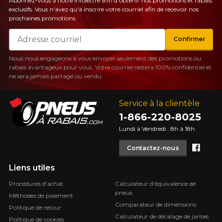
Abonnez-vous à notre infolettre afin d'obtenir nos promotions et rabais
exclusifs. Vous n'avez qu'à inscrire votre courriel afin de recevoir nos
prochaines promotions.
Courriel
Confirmer
Nous nous engageons à vous envoyer seulement des promotions ou
rabais avantageux pour vous. Votre courriel restera 100% confidentiel et
ne sera jamais partagé ou vendu.
Service à la clientèle
1-866-220-8025
Lundi à Vendredi : 8h à 18h
Face
Contactez-nous
Liens utiles
Procédures d'achat
Calculateur d'équivalence de
pneus
Méthodes de paiement
Comparateur de dimensions
Politique de retour
Calculateur de décalage de jantes
Politique de cookies