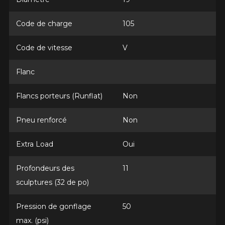
Année
Code de charge
105
Code de vitesse
V
Marque
Flanc
Flancs porteurs (Runflat)
Non
Modèle
Pneu renforcé
Non
Extra Load
Oui
Option
Profondeurs des
11
sculptures (32 de po)
Pression de gonflage
50
KM parcourus
max. (psi)