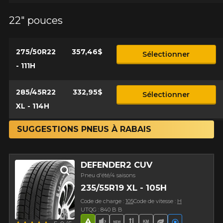
22" pouces
275/50R22
357,46$
Sélectionner
- 111H
285/45R22
332,95$
Sélectionner
XL - 114H
SUGGESTIONS PNEUS À RABAIS
DEFENDER2 CUV
Pneu d'été/4 saisons
235/55R19 XL - 105H
Code de charge :
105
Code de vitesse :
H
UTQG : 840 B B
Aperçu