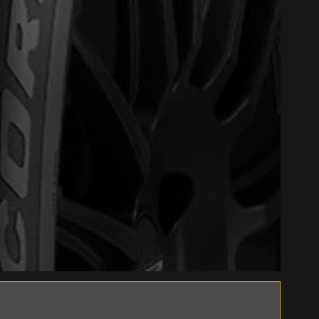
Close