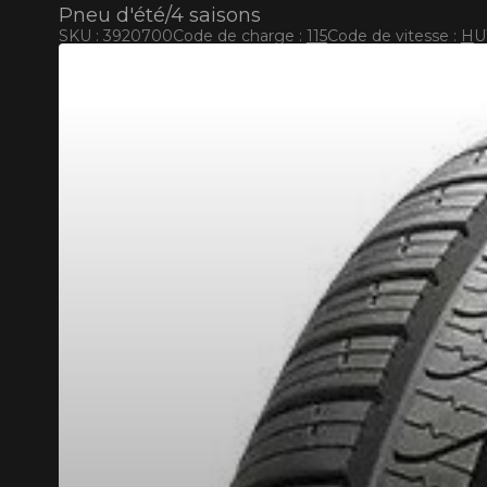
Pneu d'été/4 saisons
SKU : 3920700
Code de charge :
115
Code de vitesse :
H
U
RABAIS10
CODE PROMO
POUR UN TEMPS LIMITÉ SUR PRODUITS SÉLECT