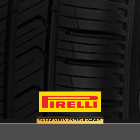
cernant le SCORPION AS PLUS 3
Courriel
SUGGESTION PNEUS À RABAIS