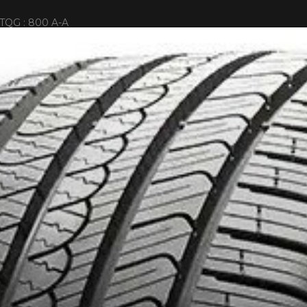
TQG : 800 A-A
IONNÉS. MINIMUM DE 500$ AVANT TAXES.
PLUS D'INFO