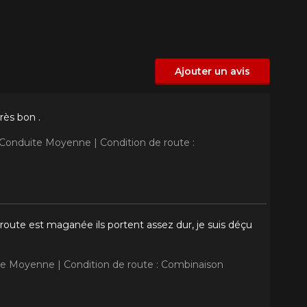
Ajouter un avis
rès bon .
: Conduite Moyenne |
Condition de route :
route est maganée ils portent assez dur, je suis déçu
ite Moyenne |
Condition de route : Combinaison