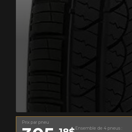
AJOUTER UN AVIS
Votre avis con
Nom
Prix par pneu
Votre véhicule
Ensemble de 4 pneus :
18$