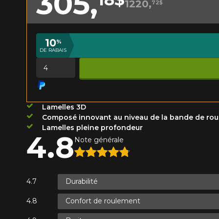
305,
1220,
72$
Année
10
%
DE RABAIS
KM parcourus
VOICI LES DIMENSIONS POUR 
Quantité
Votre avis
Que magasinez-vous?
Note
Lamelles 3D
1
2
3
4
5
Composé innovant au niveau de la bande de ro
Malheureusement, 
Lamelles pleine profondeur
4.8
présentement. Nous
Note générale
Commentaire
service à la client
1-866-220-802
Durabilité
*Attention cette dimension représent
Envoyer
Annuler
Confort de roulement
véhicule directement avant de co