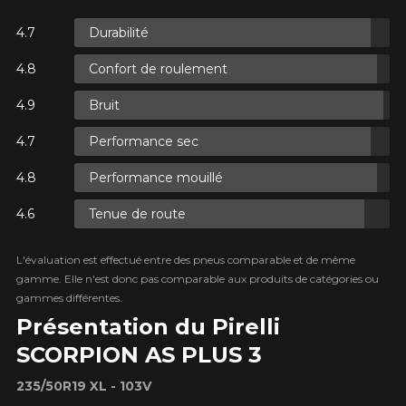
Durabilité
ES.
Confort de roulement
ES.
Bruit
Performance sec
Performance mouillé
Tenue de route
ES.
L'évaluation est effectué entre des pneus comparable et de même
gamme. Elle n'est donc pas comparable aux produits de catégories ou
gammes différentes.
Présentation du Pirelli
SCORPION AS PLUS 3
235/50R19 XL - 103V