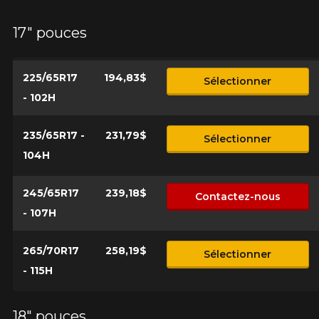
*Attention cette dimension représente une possibilité
Envoyer
17" pouces
d'équipement pour votre véhicule, vous devez vérifier
l'exactitude de l'information sur votre véhicule directement
Annuler
avant de commander.
225/65R17
194,83$
Sélectionner
- 102H
235/65R17 -
231,79$
Sélectionner
104H
245/65R17
239,18$
Contactez-nous
- 107H
265/70R17
258,19$
Sélectionner
- 115H
18" pouces