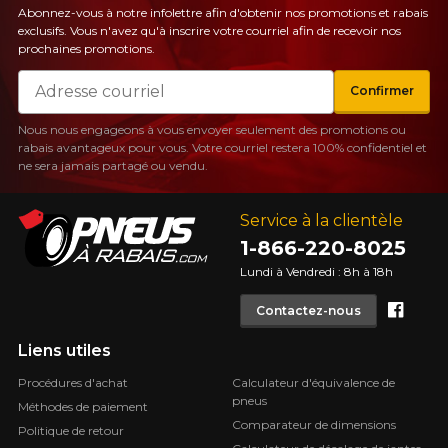
Abonnez-vous à notre infolettre afin d'obtenir nos promotions et rabais
exclusifs. Vous n'avez qu'à inscrire votre courriel afin de recevoir nos
prochaines promotions.
Courriel
Confirmer
Nous nous engageons à vous envoyer seulement des promotions ou
rabais avantageux pour vous. Votre courriel restera 100% confidentiel et
ne sera jamais partagé ou vendu.
Service à la clientèle
1-866-220-8025
Lundi à Vendredi : 8h à 18h
Face
Contactez-nous
Liens utiles
Procédures d'achat
Calculateur d'équivalence de
pneus
Méthodes de paiement
Comparateur de dimensions
Politique de retour