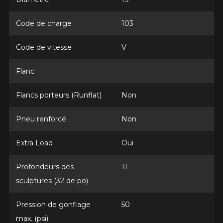
Année
Code de charge
103
Code de vitesse
V
Marque
Flanc
Flancs porteurs (Runflat)
Non
Modèle
Pneu renforcé
Non
Extra Load
Oui
Option
Profondeurs des
11
sculptures (32 de po)
Pression de gonflage
50
KM parcourus
max. (psi)