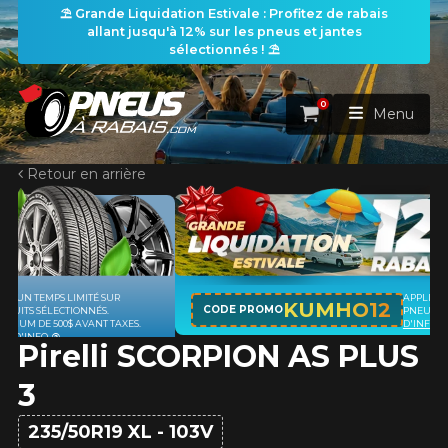
⛱️ Grande Liquidation Estivale : Profitez de rabais
allant jusqu'à 12% sur les pneus et jantes
sélectionnés ! ⛱️
0
Panier
Menu
Retour en arrière
ACCUEIL
PNEUS
ROUES
APPLICABLE SUR TOUT ACHAT DE 4
RECHERCHE DE PNEUS
KUMHO12
VOIR TOUT
CODE PROMO
PNEUS DE MARQUE KUMHO*
PLUS
D'INFO
Pirelli SCORPION AS PLUS
ENSEMBLES
Rechercher par
RECHERCHE DE ROUES
VOIR TOUT
Par dimensions
Par véhicule
3
PROMOTIONS
RECHERCHE D'ENSEMBLES
Recherche par dimensions
LARGEUR
RAPPORT
DIAMÈTRE
Par véhicule
Par dimensions
235/50R19 XL - 103V
PNEUS & JANTES