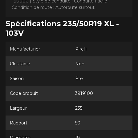
: 30000 |
Style de conduite : Conduite Facile |
Condition de route : Autoroute surtout
Spécifications 235/50R19 XL -
103V
AJOUTER UN AVIS
Manufacturier
Pirelli
Clo
Votre avis concernant le
Cloutable
Non
SCORPION AS PLUS 3
Saison
Été
Nom
Code produit
3919100
Largeur
235
Courriel
Rapport
50
Votre véhicule
Diamètre
19