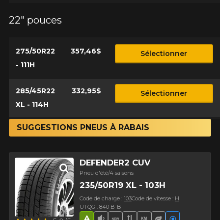
22" pouces
275/50R22
357,46$
Sélectionner
- 111H
285/45R22
332,95$
Sélectionner
XL - 114H
SUGGESTIONS PNEUS À RABAIS
DEFENDER2 CUV
Pneu d'été/4 saisons
235/50R19 XL - 103H
Code de charge :
103
Code de vitesse :
H
UTQG : 840 B-B
Aperçu